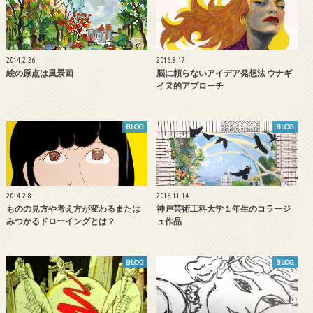
2014.2.26
2016.8.17
絵の原点は風景画
脳に頼らないアイデア発想法 ウナギ
イヌ的アプローチ
BLOG
BLOG
2014.2.8
2016.11.14
ものの見方や考え方が変わるまたは
神戸芸術工科大学１年生のコラージ
みつかるドローイングとは？
ュ作品
BLOG
BLOG