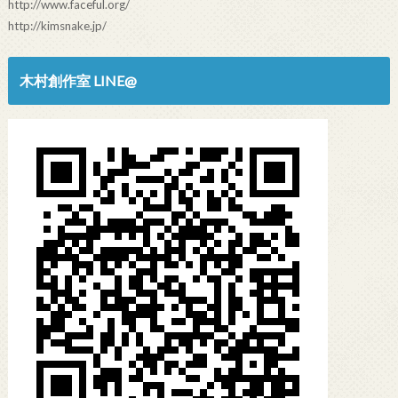
http://www.faceful.org/
http://kimsnake.jp/
木村創作室 LINE@