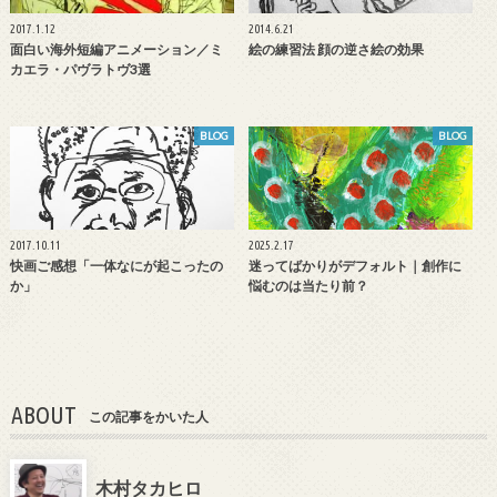
2017.1.12
2014.6.21
面白い海外短編アニメーション／ミ
絵の練習法 顔の逆さ絵の効果
カエラ・パヴラトヴ3選
BLOG
BLOG
2017.10.11
2025.2.17
快画ご感想「一体なにが起こったの
迷ってばかりがデフォルト｜創作に
か」
悩むのは当たり前？
ABOUT
この記事をかいた人
木村タカヒロ