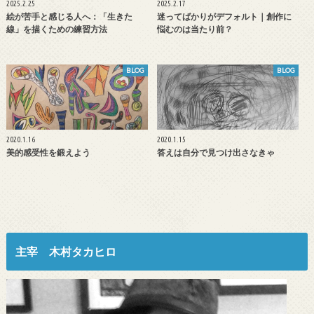
2025.2.25
2025.2.17
絵が苦手と感じる人へ：「生きた
迷ってばかりがデフォルト｜創作に
線」を描くための練習方法
悩むのは当たり前？
BLOG
BLOG
2020.1.16
2020.1.15
美的感受性を鍛えよう
答えは自分で見つけ出さなきゃ
主宰 木村タカヒロ