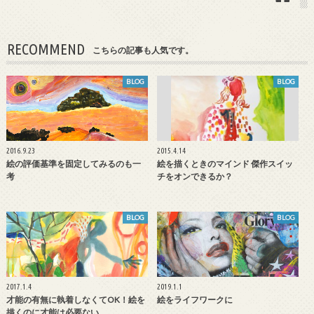
RECOMMEND
こちらの記事も人気です。
BLOG
BLOG
2016.9.23
2015.4.14
絵の評価基準を固定してみるのも一
絵を描くときのマインド 傑作スイッ
考
チをオンできるか？
BLOG
BLOG
2017.1.4
2019.1.1
才能の有無に執着しなくてOK！絵を
絵をライフワークに
描くのに才能は必要ない