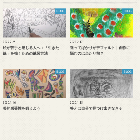
BLOG
BLOG
2025.2.25
2025.2.17
絵が苦手と感じる人へ：「生きた
迷ってばかりがデフォルト｜創作に
線」を描くための練習方法
悩むのは当たり前？
BLOG
BLOG
2020.1.16
2020.1.15
美的感受性を鍛えよう
答えは自分で見つけ出さなきゃ