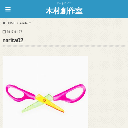
アートライフ
木村創作室
HOME
narita02
2017.01.07
narita02