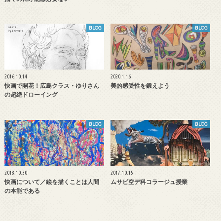
BLOG
BLOG
2016.10.14
2020.1.16
快画で開花！広島クラス・ゆりさん
美的感受性を鍛えよう
の超絶ドローイング
BLOG
BLOG
2018.10.30
2017.10.15
快画について／絵を描くことは人間
ムサビ空デ科コラージュ授業
の本能である