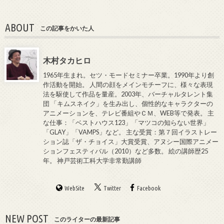
ABOUT
この記事をかいた人
木村タカヒロ
1965年生まれ。セツ・モードセミナー卒業。1990年より創
作活動を開始。 人間の顔をメインモチーフに、様々な表現
法を駆使して作品を量産。2003年、バーチャルタレント集
団 「キムスネイク」を生み出し、個性的なキャラクターの
アニメーションを、テレビ番組やＣＭ、WEB等で発表。 主
な仕事：「ベストハウス123」「マツコの知らない世界」
「GLAY」「VAMPS」など。 主な受賞：第７回イラストレー
ション誌「ザ・チョイス」大賞受賞、アヌシー国際アニメー
ションフェスティバル（2010）など多数。 絵の講師歴25
年。 神戸芸術工科大学非常勤講師
WebSite
Twitter
Facebook
NEW POST
このライターの最新記事