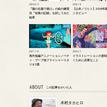
2014.8.13
2018.1.8
『脳の右脳で描け』の絵の練習
【山本ノリヒト】2018年
法「知覚の記録」を試してみた
ンタビュー
結果
BLOG
2017.1.15
2014.2.1
海外短編アニメーション／ベテ
イラストレーションの意味
ィ・ブーブ他フライシャースタ
くために必要なこと
ジオ2選
ABOUT
この記事をかいた人
木村タカヒロ