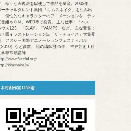
に、様々な表現法を駆使して作品を量産。2003年、
バーチャルタレント集団 「キムスネイク」を生み出
し、個性的なキャラクターのアニメーションを、テレ
ビ番組やＣＭ、WEB等で発表。 主な仕事：「ベスト
ハウス123」「GLAY」「VAMPS」など。 主な受賞：
第７回イラストレーション誌「ザ・チョイス」大賞受
賞、アヌシー国際アニメーションフェスティバル
（2010）など多数。 絵の講師歴25年。 神戸芸術工科
大学非常勤講師
ttp://www.faceful.org/
ttp://kimsnake.jp/
木村創作室 LINE@