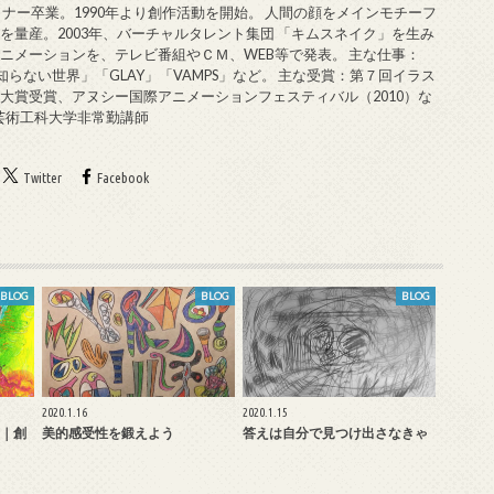
ミナー卒業。1990年より創作活動を開始。 人間の顔をメインモチーフ
を量産。2003年、バーチャルタレント集団 「キムスネイク」を生み
ニメーションを、テレビ番組やＣＭ、WEB等で発表。 主な仕事：
知らない世界」「GLAY」「VAMPS」など。 主な受賞：第７回イラス
大賞受賞、アヌシー国際アニメーションフェスティバル（2010）な
戸芸術工科大学非常勤講師
Twitter
Facebook
BLOG
BLOG
BLOG
2020.1.16
2020.1.15
｜創
美的感受性を鍛えよう
答えは自分で見つけ出さなきゃ