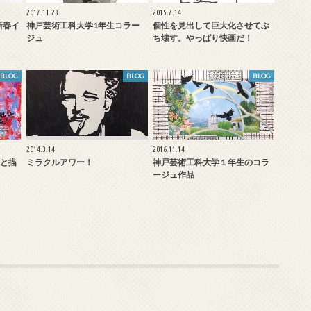
2017.11.23
2015.7.14
新春イ
神戸芸術工科大学1年生コラー
個性を見出して巨大化させてぶ
ジュ
ち壊す。やっぱり快画だ！
BLOG
BLOG
BLOG
2014.3.14
2016.11.14
と描
ミラクルアワー！
神戸芸術工科大学１年生のコラ
ージュ作品