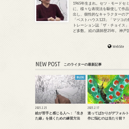
1965年生まれ。セツ・モードセ
に、様々な表現法を駆使して作品
出し、個性的なキャラクターのア
「ベストハウス123」「マツコの
トレーション誌「ザ・チョイス」
ど多数。 絵の講師歴25年。 神
WebSite
NEW POST
このライターの最新記事
BLOG
2025.2.25
2025.2.17
絵が苦手と感じる人へ：「生き
迷ってばかりがデフォルト
た線」を描くための練習方法
作に悩むのは当たり前？