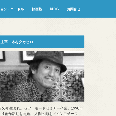
ション・ニードル
快画塾
BLOG
お問合せ
主宰 木村タカヒロ
1965年生まれ。セツ・モードセミナー卒業。1990年
より創作活動を開始。 人間の顔をメインモチーフ