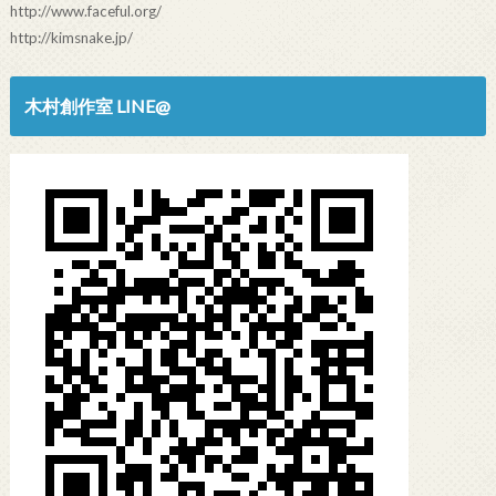
http://www.faceful.org/
http://kimsnake.jp/
木村創作室 LINE@