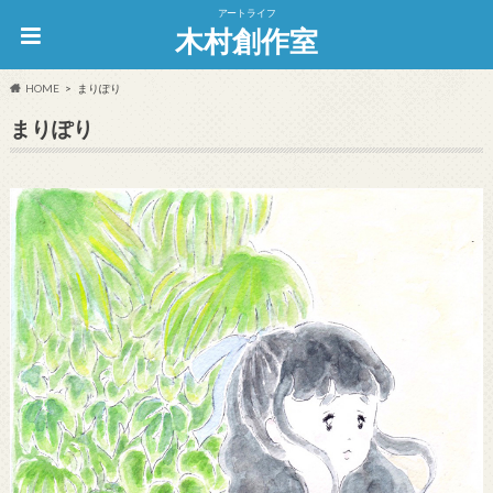
アートライフ
木村創作室
HOME
まりぽり
まりぽり