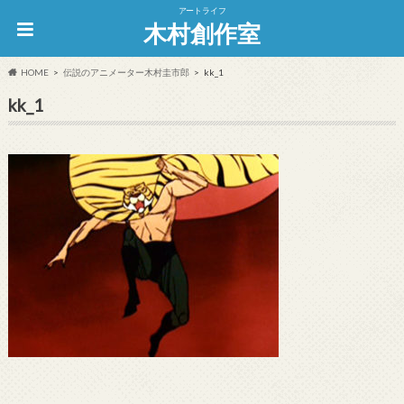
アートライフ
木村創作室
HOME
伝説のアニメーター木村圭市郎
kk_1
kk_1