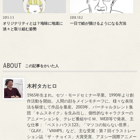
2015.3.5
2018.10.2
オリジナリティとは？地味に地道に
一日で絵が描けるようになる方法
淡々と取り組む姿勢
ABOUT
この記事をかいた人
木村タカヒロ
1965年生まれ。セツ・モードセミナー卒業。1990年より創
作活動を開始。 人間の顔をメインモチーフに、様々な表現
法を駆使して作品を量産。2003年、バーチャルタレント集
団 「キムスネイク」を生み出し、個性的なキャラクターの
アニメーションを、テレビ番組やＣＭ、WEB等で発表。 主
な仕事：「ベストハウス123」「マツコの知らない世界」
「GLAY」「VAMPS」など。 主な受賞：第７回イラストレー
ション誌「ザ・チョイス」大賞受賞、アヌシー国際アニメー