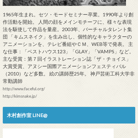
1965年生まれ。セツ・モードセミナー卒業。1990年より創
作活動を開始。 人間の顔をメインモチーフに、様々な表現
法を駆使して作品を量産。2003年、バーチャルタレント集
団 「キムスネイク」を生み出し、個性的なキャラクターの
アニメーションを、テレビ番組やＣＭ、WEB等で発表。 主
な仕事：「ベストハウス123」「GLAY」「VAMPS」など。
主な受賞：第７回イラストレーション誌「ザ・チョイス」
大賞受賞、アヌシー国際アニメーションフェスティバル
（2010）など多数。 絵の講師歴25年。 神戸芸術工科大学非
常勤講師
http://www.faceful.org/
http://kimsnake.jp/
木村創作室 LINE@