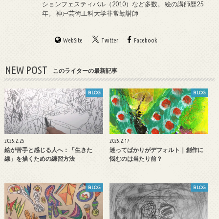
ションフェスティバル（2010）など多数。 絵の講師歴25
年。 神戸芸術工科大学非常勤講師
WebSite
Twitter
Facebook
NEW POST
このライターの最新記事
BLOG
BLOG
2025.2.25
2025.2.17
絵が苦手と感じる人へ：「生きた
迷ってばかりがデフォルト｜創作に
線」を描くための練習方法
悩むのは当たり前？
BLOG
BLOG