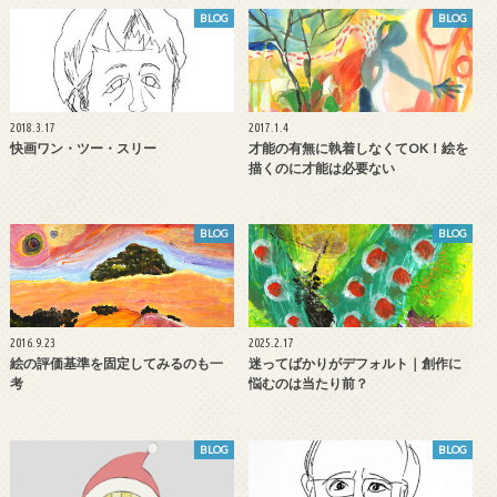
BLOG
BLOG
2018.3.17
2017.1.4
快画ワン・ツー・スリー
才能の有無に執着しなくてOK！絵を
描くのに才能は必要ない
BLOG
BLOG
2016.9.23
2025.2.17
絵の評価基準を固定してみるのも一
迷ってばかりがデフォルト｜創作に
考
悩むのは当たり前？
BLOG
BLOG