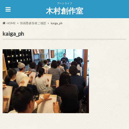
アートライフ
木村創作室
HOME
快画塾参加者ご感想
kaiga_ph
kaiga_ph