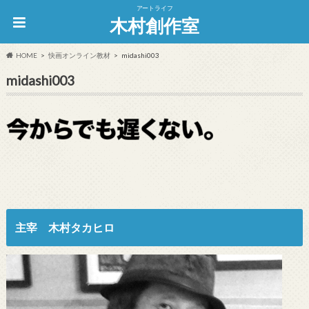
アートライフ
木村創作室
HOME
快画オンライン教材
midashi003
midashi003
主宰 木村タカヒロ