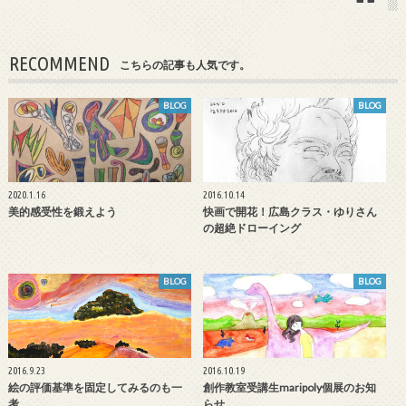
RECOMMEND
こちらの記事も人気です。
BLOG
BLOG
2020.1.16
2016.10.14
美的感受性を鍛えよう
快画で開花！広島クラス・ゆりさん
の超絶ドローイング
BLOG
BLOG
2016.9.23
2016.10.19
絵の評価基準を固定してみるのも一
創作教室受講生maripoly個展のお知
考
らせ