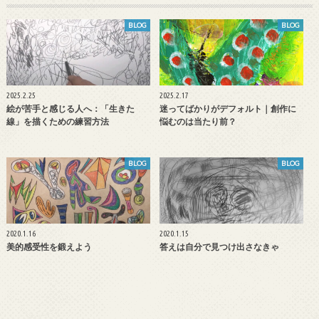
BLOG
BLOG
2025.2.25
2025.2.17
絵が苦手と感じる人へ：「生きた
迷ってばかりがデフォルト｜創作に
線」を描くための練習方法
悩むのは当たり前？
BLOG
BLOG
2020.1.16
2020.1.15
美的感受性を鍛えよう
答えは自分で見つけ出さなきゃ