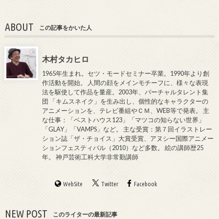
ABOUT
この記事をかいた人
木村タカヒロ
1965年生まれ。セツ・モードセミナー卒業。1990年より創
作活動を開始。 人間の顔をメインモチーフに、様々な表現
法を駆使して作品を量産。2003年、バーチャルタレント集
団 「キムスネイク」を生み出し、個性的なキャラクターの
アニメーションを、テレビ番組やＣＭ、WEB等で発表。 主
な仕事：「ベストハウス123」「マツコの知らない世界」
「GLAY」「VAMPS」など。 主な受賞：第７回イラストレー
ション誌「ザ・チョイス」大賞受賞、アヌシー国際アニメー
ションフェスティバル（2010）など多数。 絵の講師歴25
年。 神戸芸術工科大学非常勤講師
WebSite
Twitter
Facebook
NEW POST
このライターの最新記事