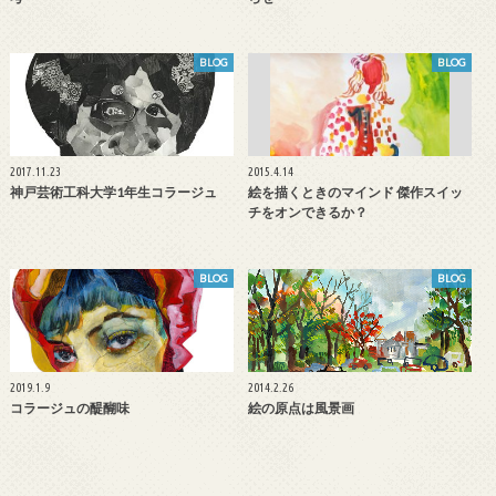
BLOG
BLOG
2017.11.23
2015.4.14
神戸芸術工科大学1年生コラージュ
絵を描くときのマインド 傑作スイッ
チをオンできるか？
BLOG
BLOG
2019.1.9
2014.2.26
コラージュの醍醐味
絵の原点は風景画