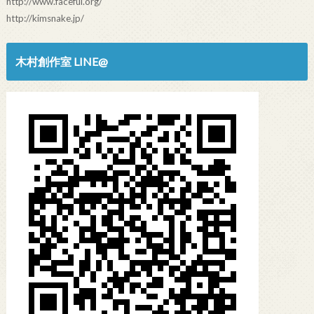
http://www.faceful.org/
http://kimsnake.jp/
木村創作室 LINE@