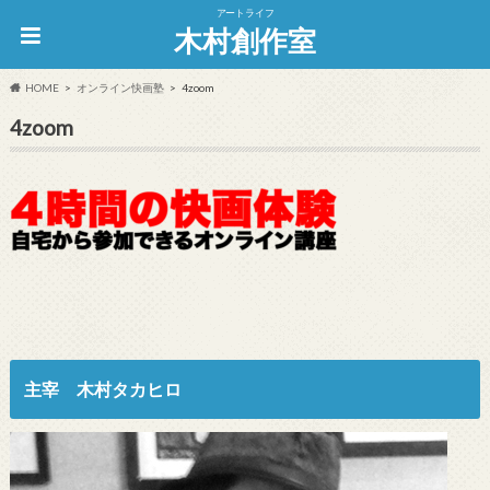
アートライフ
木村創作室
HOME
オンライン快画塾
4zoom
4zoom
主宰 木村タカヒロ