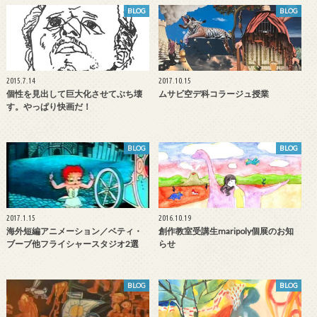
BLOG
BLOG
2015.7.14
2017.10.15
個性を見出して巨大化させてぶち壊
ムサビ空デ科コラージュ授業
す。やっぱり快画だ！
BLOG
BLOG
2017.1.15
2016.10.19
海外短編アニメーション／ベティ・
創作教室受講生maripoly個展のお知
ブーブ他フライシャースタジオ2選
らせ
BLOG
BLOG