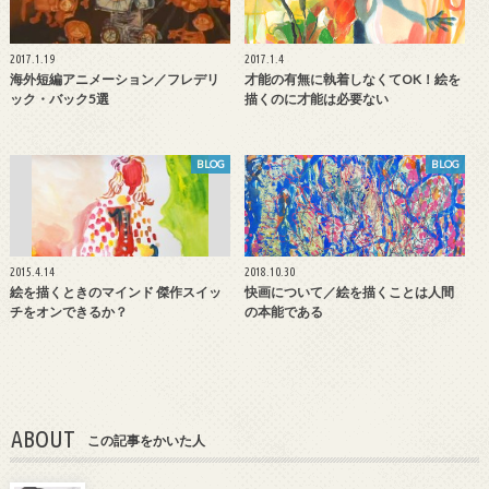
2017.1.19
2017.1.4
海外短編アニメーション／フレデリ
才能の有無に執着しなくてOK！絵を
ック・バック5選
描くのに才能は必要ない
BLOG
BLOG
2015.4.14
2018.10.30
絵を描くときのマインド 傑作スイッ
快画について／絵を描くことは人間
チをオンできるか？
の本能である
ABOUT
この記事をかいた人