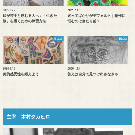
2025.2.25
2025.2.17
絵が苦手と感じる人へ：「生きた
迷ってばかりがデフォルト｜創作に
線」を描くための練習方法
悩むのは当たり前？
BLOG
BLOG
2020.1.16
2020.1.15
美的感受性を鍛えよう
答えは自分で見つけ出さなきゃ
主宰 木村タカヒロ