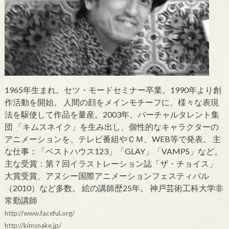
1965年生まれ。セツ・モードセミナー卒業。1990年より創
作活動を開始。 人間の顔をメインモチーフに、様々な表現
法を駆使して作品を量産。2003年、バーチャルタレント集
団 「キムスネイク」を生み出し、個性的なキャラクターの
アニメーションを、テレビ番組やＣＭ、WEB等で発表。 主
な仕事：「ベストハウス123」「GLAY」「VAMPS」など。
主な受賞：第７回イラストレーション誌「ザ・チョイス」
大賞受賞、アヌシー国際アニメーションフェスティバル
（2010）など多数。 絵の講師歴25年。 神戸芸術工科大学非
常勤講師
http://www.faceful.org/
http://kimsnake.jp/