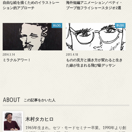
自由な絵を描くためのイラストレー
海外短編アニメーション／ベティ・
ション的アプローチ
ブーブ他フライシャースタジオ2選
BLOG
BLOG
2014.3.14
2015.4.18
ミラクルアワー！
ものの見方と描き方が変わると生き
た線が生まれる飛び級デッサン
ABOUT
この記事をかいた人
木村タカヒロ
1965年生まれ。セツ・モードセミナー卒業。1990年より創