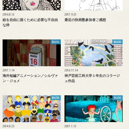
2016.8.12
2017.9.25
絵を自由に描くために必要な不自由
最近の快画塾参加者ご感想
な枠
BLOG
BLOG
2017.1.14
2016.11.14
海外短編アニメーション／シルヴァ
神戸芸術工科大学１年生のコラージ
ン・ジョメ
ュ作品
BLOG
BLOG
2014.8.23
2017.1.15