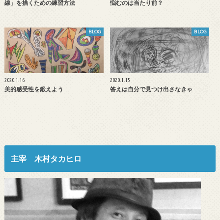
線」を描くための練習方法
悩むのは当たり前？
BLOG
BLOG
2020.1.16
2020.1.15
美的感受性を鍛えよう
答えは自分で見つけ出さなきゃ
主宰 木村タカヒロ