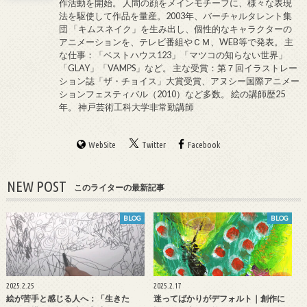
作活動を開始。 人間の顔をメインモチーフに、様々な表現
法を駆使して作品を量産。2003年、バーチャルタレント集
団 「キムスネイク」を生み出し、個性的なキャラクターの
アニメーションを、テレビ番組やＣＭ、WEB等で発表。 主
な仕事：「ベストハウス123」「マツコの知らない世界」
「GLAY」「VAMPS」など。 主な受賞：第７回イラストレー
ション誌「ザ・チョイス」大賞受賞、アヌシー国際アニメー
ションフェスティバル（2010）など多数。 絵の講師歴25
年。 神戸芸術工科大学非常勤講師
WebSite
Twitter
Facebook
NEW POST
このライターの最新記事
BLOG
BLOG
2025.2.25
2025.2.17
絵が苦手と感じる人へ：「生きた
迷ってばかりがデフォルト｜創作に