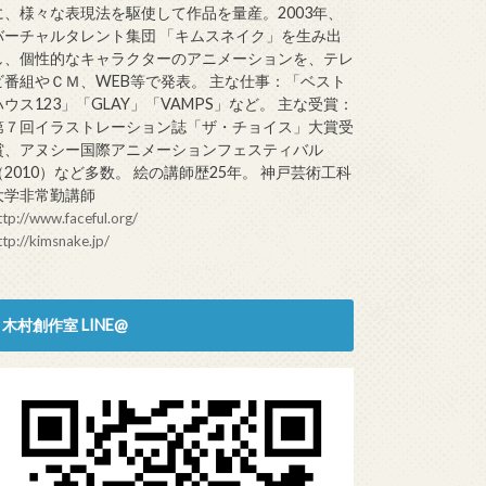
に、様々な表現法を駆使して作品を量産。2003年、
バーチャルタレント集団 「キムスネイク」を生み出
し、個性的なキャラクターのアニメーションを、テレ
ビ番組やＣＭ、WEB等で発表。 主な仕事：「ベスト
ハウス123」「GLAY」「VAMPS」など。 主な受賞：
第７回イラストレーション誌「ザ・チョイス」大賞受
賞、アヌシー国際アニメーションフェスティバル
（2010）など多数。 絵の講師歴25年。 神戸芸術工科
大学非常勤講師
ttp://www.faceful.org/
ttp://kimsnake.jp/
木村創作室 LINE@