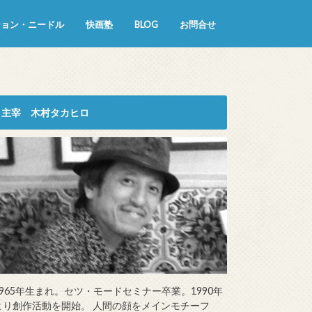
ション・ニードル
快画塾
BLOG
お問合せ
主宰 木村タカヒロ
1965年生まれ。セツ・モードセミナー卒業。1990年
より創作活動を開始。 人間の顔をメインモチーフ