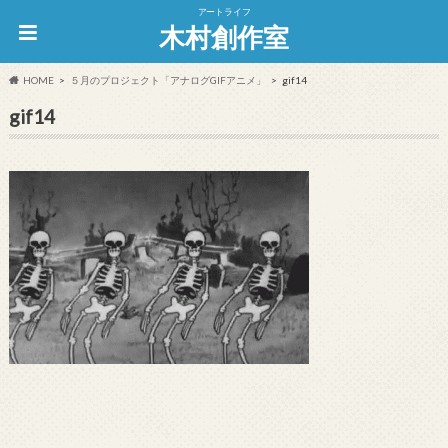
アートライフ
木村創作室
HOME
５月のプロジェクト「アナログGIFアニメ」
gif14
gif14