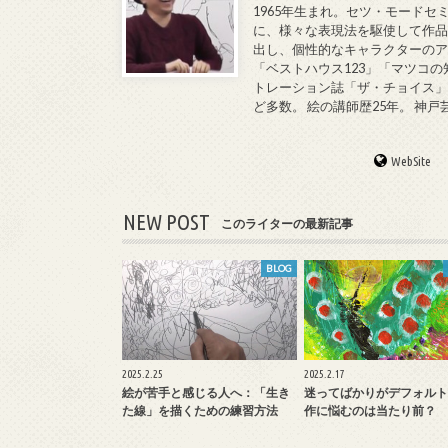
1965年生まれ。セツ・モードセ
に、様々な表現法を駆使して作品
出し、個性的なキャラクターのア
「ベストハウス123」「マツコの
トレーション誌「ザ・チョイス」
ど多数。 絵の講師歴25年。 神
WebSite
NEW POST
このライターの最新記事
BLOG
2025.2.25
2025.2.17
絵が苦手と感じる人へ：「生き
迷ってばかりがデフォルト
た線」を描くための練習方法
作に悩むのは当たり前？