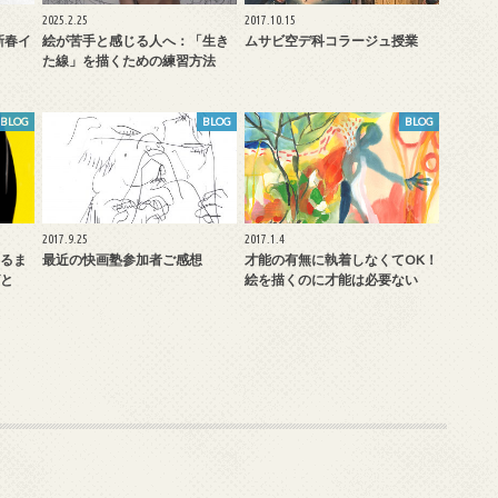
2025.2.25
2017.10.15
新春イ
絵が苦手と感じる人へ：「生き
ムサビ空デ科コラージュ授業
た線」を描くための練習方法
BLOG
BLOG
BLOG
2017.9.25
2017.1.4
るま
最近の快画塾参加者ご感想
才能の有無に執着しなくてOK！
と
絵を描くのに才能は必要ない