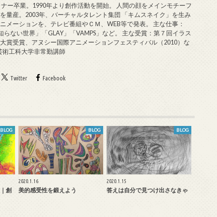
ミナー卒業。1990年より創作活動を開始。 人間の顔をメインモチーフ
を量産。2003年、バーチャルタレント集団 「キムスネイク」を生み
ニメーションを、テレビ番組やＣＭ、WEB等で発表。 主な仕事：
知らない世界」「GLAY」「VAMPS」など。 主な受賞：第７回イラス
大賞受賞、アヌシー国際アニメーションフェスティバル（2010）な
戸芸術工科大学非常勤講師
Twitter
Facebook
BLOG
BLOG
BLOG
2020.1.16
2020.1.15
｜創
美的感受性を鍛えよう
答えは自分で見つけ出さなきゃ