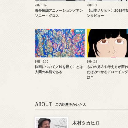
2017.1.24
2018.1.8
海外短編アニメーション／アン
【山本ノリヒト】2018年
ソニー・グロス
ンタビュー
BLOG
2018.10.30
2014.2.8
快画について／絵を描くことは
ものの見方や考え方が変わ
人間の本能である
たはみつかるドローイング
は？
ABOUT
この記事をかいた人
木村タカヒロ