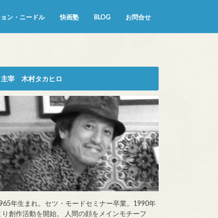
ション・ニードル
快画塾
BLOG
お問合せ
主宰 木村タカヒロ
1965年生まれ。セツ・モードセミナー卒業。1990年
より創作活動を開始。 人間の顔をメインモチーフ