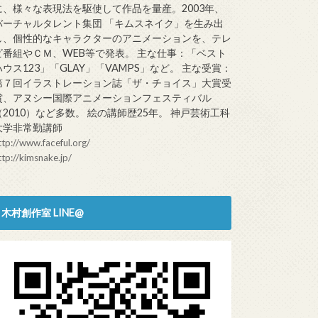
に、様々な表現法を駆使して作品を量産。2003年、
バーチャルタレント集団 「キムスネイク」を生み出
し、個性的なキャラクターのアニメーションを、テレ
ビ番組やＣＭ、WEB等で発表。 主な仕事：「ベスト
ハウス123」「GLAY」「VAMPS」など。 主な受賞：
第７回イラストレーション誌「ザ・チョイス」大賞受
賞、アヌシー国際アニメーションフェスティバル
（2010）など多数。 絵の講師歴25年。 神戸芸術工科
大学非常勤講師
ttp://www.faceful.org/
ttp://kimsnake.jp/
木村創作室 LINE@