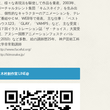
に、様々な表現法を駆使して作品を量産。2003年、
バーチャルタレント集団 「キムスネイク」を生み出
し、個性的なキャラクターのアニメーションを、テレ
ビ番組やＣＭ、WEB等で発表。 主な仕事：「ベスト
ハウス123」「GLAY」「VAMPS」など。 主な受賞：
第７回イラストレーション誌「ザ・チョイス」大賞受
賞、アヌシー国際アニメーションフェスティバル
（2010）など多数。 絵の講師歴25年。 神戸芸術工科
大学非常勤講師
ttp://www.faceful.org/
ttp://kimsnake.jp/
木村創作室 LINE@