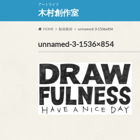
アートライフ
木村創作室
HOME
動画教材
unnamed-3-1536x854
unnamed-3-1536×854