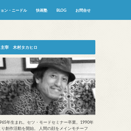
ション・ニードル
快画塾
BLOG
お問合せ
主宰 木村タカヒロ
1965年生まれ。セツ・モードセミナー卒業。1990年
より創作活動を開始。 人間の顔をメインモチーフ