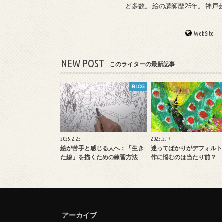
ど多数。 絵の講師歴25年。 神
WebSite
NEW POST
このライターの最新記事
BLOG
2025.2.25
2025.2.17
絵が苦手と感じる人へ：「生き
迷ってばかりがデフォルト
た線」を描くための練習方法
作に悩むのは当たり前？
アーカイブ