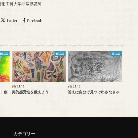
戸芸術工科大学非常勤講師
Twitter
Facebook
BLOG
BLOG
BLOG
2020.1.16
2020.1.15
｜創
美的感受性を鍛えよう
答えは自分で見つけ出さなきゃ
カテゴリー