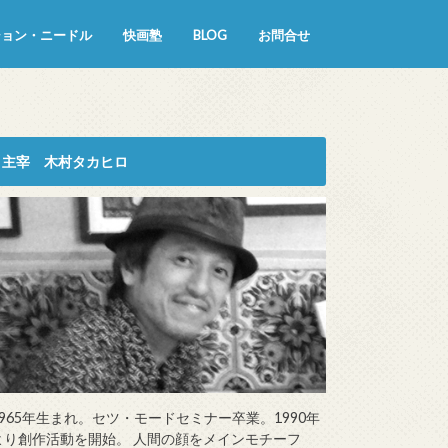
ション・ニードル
快画塾
BLOG
お問合せ
主宰 木村タカヒロ
1965年生まれ。セツ・モードセミナー卒業。1990年
より創作活動を開始。 人間の顔をメインモチーフ