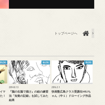
トップページへ
BLOG
BLOG
BLOG
2014.8.13
2016.3.1
「イマ
『脳の右脳で描け』の絵の練習
快画塾広島クラス受講生MIUち
た！
法「知覚の記録」を試してみた
ゃん（中１）ドローイング作品
結果