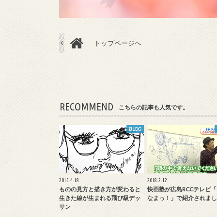
トップページへ
RECOMMEND
こちらの記事も人気です。
BLOG
2015.4.18
2018.2.12
ものの見方と描き方が変わると
快画塾が広島RCCテレビ
生きた線が生まれる飛び級デッ
なまっ！」で紹介されまし
サン