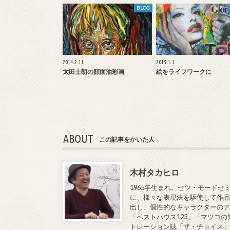
BLOG
2014.2.11
2019.1.1
太田士朗の顔面油彩画
絵をライフワークに
ABOUT
この記事をかいた人
木村タカヒロ
1965年生まれ。セツ・モードセ
に、様々な表現法を駆使して作品
出し、個性的なキャラクターのア
「ベストハウス123」「マツコの
トレーション誌「ザ・チョイス」