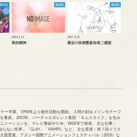
BLOG
BLOG
BLOG
2014.5.11
2017.9.25
美的精神
最近の快画塾参加者ご感想
ミナー卒業。1990年より創作活動を開始。 人間の顔をメインモチーフ
を量産。2003年、バーチャルタレント集団 「キムスネイク」を生み
ニメーションを、テレビ番組やＣＭ、WEB等で発表。 主な仕事：
知らない世界」「GLAY」「VAMPS」など。 主な受賞：第７回イラス
大賞受賞、アヌシー国際アニメーションフェスティバル（2010）な