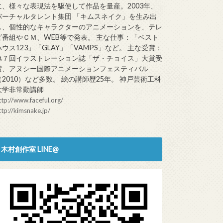
に、様々な表現法を駆使して作品を量産。2003年、
バーチャルタレント集団 「キムスネイク」を生み出
し、個性的なキャラクターのアニメーションを、テレ
ビ番組やＣＭ、WEB等で発表。 主な仕事：「ベスト
ハウス123」「GLAY」「VAMPS」など。 主な受賞：
第７回イラストレーション誌「ザ・チョイス」大賞受
賞、アヌシー国際アニメーションフェスティバル
（2010）など多数。 絵の講師歴25年。 神戸芸術工科
大学非常勤講師
ttp://www.faceful.org/
ttp://kimsnake.jp/
木村創作室 LINE@