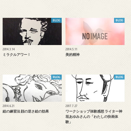
BLOG
BLOG
2014.3.14
2014.5.11
ミラクルアワー！
美的精神
BLOG
BLOG
2014.6.21
2017.7.27
絵の練習法 顔の逆さ絵の効果
ワークショップ体験感想 ライター神
垣あゆみさんの「わたしの快画体
験」