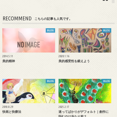
RECOMMEND
こちらの記事も人気です。
BLOG
BLOG
2014.5.11
2020.1.16
美的精神
美的感受性を鍛えよう
BLOG
BLOG
2018.8.29
2025.2.17
快画と快療法
迷ってばかりがデフォルト｜創作に
悩むのは当たり前？