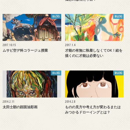
BLOG
BLOG
2017.10.15
2017.1.4
ムサビ空デ科コラージュ授業
才能の有無に執着しなくてOK！絵を
描くのに才能は必要ない
BLOG
BLOG
2014.2.11
2014.2.8
太田士朗の顔面油彩画
ものの見方や考え方が変わるまたは
みつかるドローイングとは？