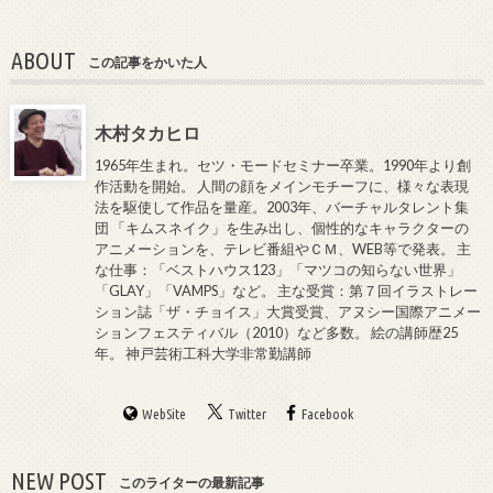
ABOUT
この記事をかいた人
木村タカヒロ
1965年生まれ。セツ・モードセミナー卒業。1990年より創
作活動を開始。 人間の顔をメインモチーフに、様々な表現
法を駆使して作品を量産。2003年、バーチャルタレント集
団 「キムスネイク」を生み出し、個性的なキャラクターの
アニメーションを、テレビ番組やＣＭ、WEB等で発表。 主
な仕事：「ベストハウス123」「マツコの知らない世界」
「GLAY」「VAMPS」など。 主な受賞：第７回イラストレー
ション誌「ザ・チョイス」大賞受賞、アヌシー国際アニメー
ションフェスティバル（2010）など多数。 絵の講師歴25
年。 神戸芸術工科大学非常勤講師
WebSite
Twitter
Facebook
NEW POST
このライターの最新記事