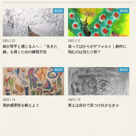
BLOG
BLOG
2025.2.25
2025.2.17
絵が苦手と感じる人へ：「生きた
迷ってばかりがデフォルト｜創作に
線」を描くための練習方法
悩むのは当たり前？
BLOG
BLOG
2020.1.16
2020.1.15
美的感受性を鍛えよう
答えは自分で見つけ出さなきゃ