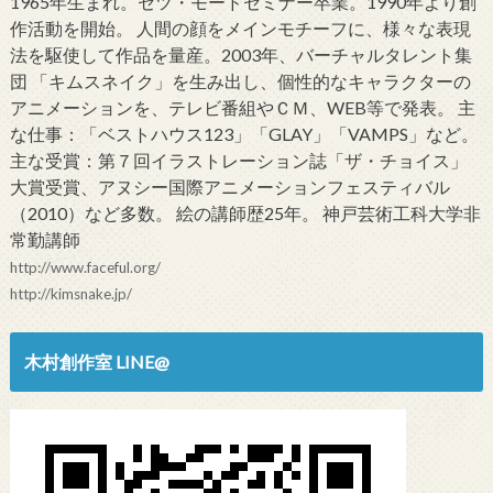
1965年生まれ。セツ・モードセミナー卒業。1990年より創
作活動を開始。 人間の顔をメインモチーフに、様々な表現
法を駆使して作品を量産。2003年、バーチャルタレント集
団 「キムスネイク」を生み出し、個性的なキャラクターの
アニメーションを、テレビ番組やＣＭ、WEB等で発表。 主
な仕事：「ベストハウス123」「GLAY」「VAMPS」など。
主な受賞：第７回イラストレーション誌「ザ・チョイス」
大賞受賞、アヌシー国際アニメーションフェスティバル
（2010）など多数。 絵の講師歴25年。 神戸芸術工科大学非
常勤講師
http://www.faceful.org/
http://kimsnake.jp/
木村創作室 LINE@