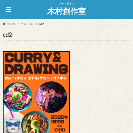
アートライフ
木村創作室
HOME
カレドロ2
cd2
cd2