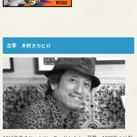
主宰 木村タカヒロ