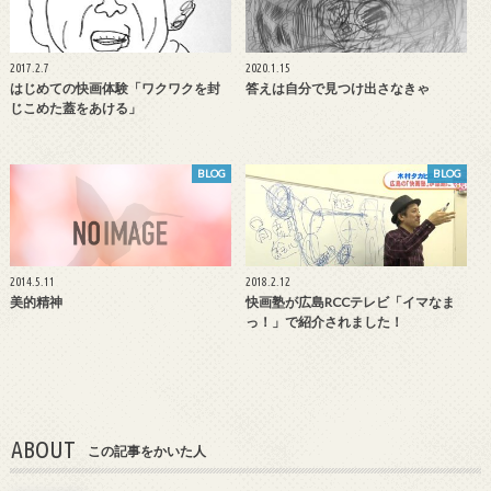
2017.2.7
2020.1.15
はじめての快画体験「ワクワクを封
答えは自分で見つけ出さなきゃ
じこめた蓋をあける」
BLOG
BLOG
2014.5.11
2018.2.12
美的精神
快画塾が広島RCCテレビ「イマなま
っ！」で紹介されました！
ABOUT
この記事をかいた人