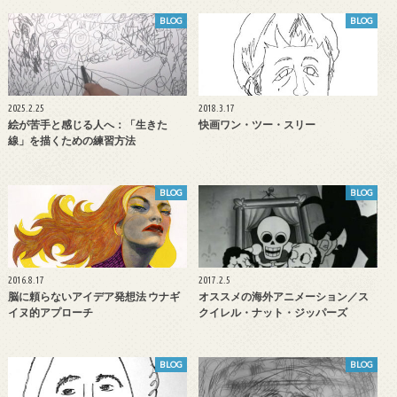
BLOG
BLOG
2025.2.25
2018.3.17
絵が苦手と感じる人へ：「生きた
快画ワン・ツー・スリー
線」を描くための練習方法
BLOG
BLOG
2016.8.17
2017.2.5
脳に頼らないアイデア発想法 ウナギ
オススメの海外アニメーション／ス
イヌ的アプローチ
クイレル・ナット・ジッパーズ
BLOG
BLOG