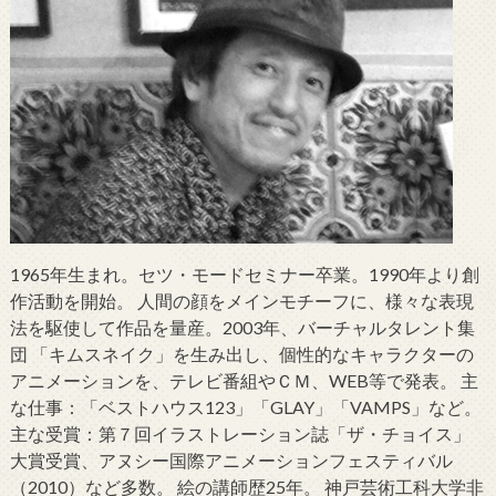
1965年生まれ。セツ・モードセミナー卒業。1990年より創
作活動を開始。 人間の顔をメインモチーフに、様々な表現
法を駆使して作品を量産。2003年、バーチャルタレント集
団 「キムスネイク」を生み出し、個性的なキャラクターの
アニメーションを、テレビ番組やＣＭ、WEB等で発表。 主
な仕事：「ベストハウス123」「GLAY」「VAMPS」など。
主な受賞：第７回イラストレーション誌「ザ・チョイス」
大賞受賞、アヌシー国際アニメーションフェスティバル
（2010）など多数。 絵の講師歴25年。 神戸芸術工科大学非