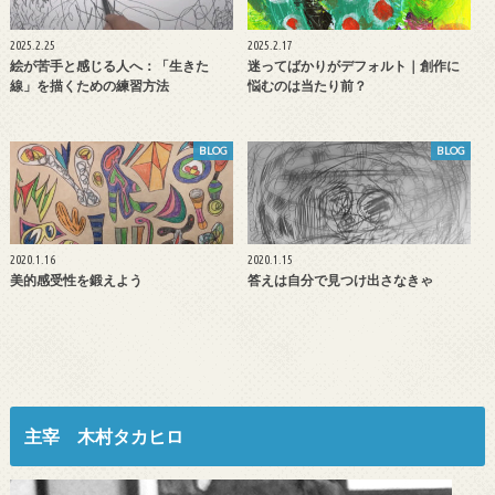
2025.2.25
2025.2.17
絵が苦手と感じる人へ：「生きた
迷ってばかりがデフォルト｜創作に
線」を描くための練習方法
悩むのは当たり前？
BLOG
BLOG
2020.1.16
2020.1.15
美的感受性を鍛えよう
答えは自分で見つけ出さなきゃ
主宰 木村タカヒロ