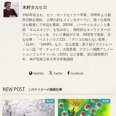
木村タカヒロ
1965年生まれ。セツ・モードセミナー卒業。1990年より創
作活動を開始。 人間の顔をメインモチーフに、様々な表現
法を駆使して作品を量産。2003年、バーチャルタレント集
団 「キムスネイク」を生み出し、個性的なキャラクターの
アニメーションを、テレビ番組やＣＭ、WEB等で発表。 主
な仕事：「ベストハウス123」「マツコの知らない世界」
「GLAY」「VAMPS」など。 主な受賞：第７回イラストレー
ション誌「ザ・チョイス」大賞受賞、アヌシー国際アニメー
ションフェスティバル（2010）など多数。 絵の講師歴25
年。 神戸芸術工科大学非常勤講師
WebSite
Twitter
Facebook
NEW POST
このライターの最新記事
BLOG
BLOG