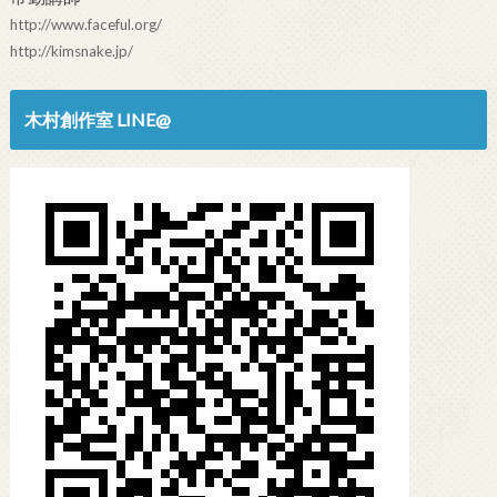
http://www.faceful.org/
http://kimsnake.jp/
木村創作室 LINE@