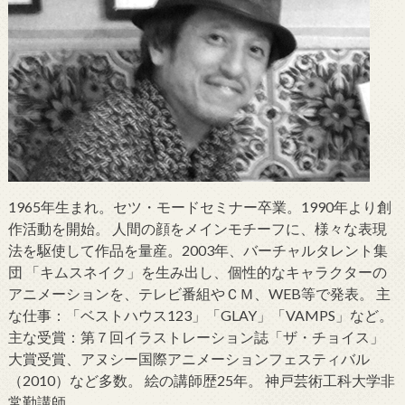
1965年生まれ。セツ・モードセミナー卒業。1990年より創
作活動を開始。 人間の顔をメインモチーフに、様々な表現
法を駆使して作品を量産。2003年、バーチャルタレント集
団 「キムスネイク」を生み出し、個性的なキャラクターの
アニメーションを、テレビ番組やＣＭ、WEB等で発表。 主
な仕事：「ベストハウス123」「GLAY」「VAMPS」など。
主な受賞：第７回イラストレーション誌「ザ・チョイス」
大賞受賞、アヌシー国際アニメーションフェスティバル
（2010）など多数。 絵の講師歴25年。 神戸芸術工科大学非
常勤講師