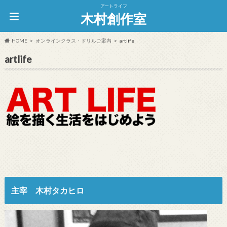
アートライフ
木村創作室
HOME
オンラインクラス・ドリルご案内
artlife
artlife
主宰 木村タカヒロ