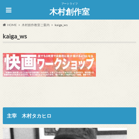
アートライフ
木村創作室
HOME
木村創作教室ご案内
kaiga_ws
kaiga_ws
主宰 木村タカヒロ