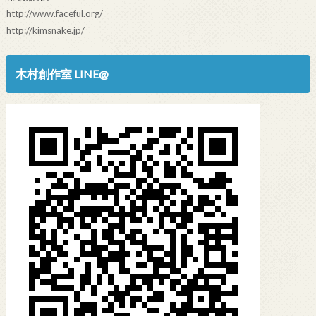
http://www.faceful.org/
http://kimsnake.jp/
木村創作室 LINE@