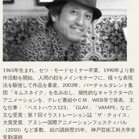
1965年生まれ。セツ・モードセミナー卒業。1990年より創
作活動を開始。 人間の顔をメインモチーフに、様々な表現
法を駆使して作品を量産。2003年、バーチャルタレント集
団 「キムスネイク」を生み出し、個性的なキャラクターの
アニメーションを、テレビ番組やＣＭ、WEB等で発表。 主
な仕事：「ベストハウス123」「GLAY」「VAMPS」など。
主な受賞：第７回イラストレーション誌「ザ・チョイス」
大賞受賞、アヌシー国際アニメーションフェスティバル
（2010）など多数。 絵の講師歴25年。 神戸芸術工科大学非
常勤講師