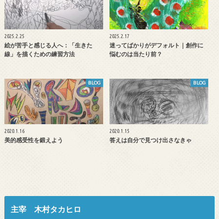
2025.2.25
2025.2.17
絵が苦手と感じる人へ：「生きた
迷ってばかりがデフォルト｜創作に
線」を描くための練習方法
悩むのは当たり前？
BLOG
BLOG
2020.1.16
2020.1.15
美的感受性を鍛えよう
答えは自分で見つけ出さなきゃ
主宰 木村タカヒロ