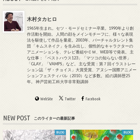
木村タカヒロ
1965年生まれ。セツ・モードセミナー卒業。1990年より創
作活動を開始。 人間の顔をメインモチーフに、様々な表現
法を駆使して作品を量産。2003年、バーチャルタレント集
団 「キムスネイク」を生み出し、個性的なキャラクターの
アニメーションを、テレビ番組やＣＭ、WEB等で発表。 主
な仕事：「ベストハウス123」「マツコの知らない世界」
「GLAY」「VAMPS」など。 主な受賞：第７回イラストレー
ション誌「ザ・チョイス」大賞受賞、アヌシー国際アニメー
ションフェスティバル（2010）など多数。 絵の講師歴25
年。 神戸芸術工科大学非常勤講師
WebSite
Twitter
Facebook
NEW POST
このライターの最新記事
BLOG
BLOG