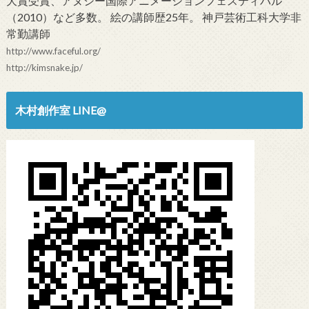
大賞受賞、アヌシー国際アニメーションフェスティバル
（2010）など多数。 絵の講師歴25年。 神戸芸術工科大学非
常勤講師
http://www.faceful.org/
http://kimsnake.jp/
木村創作室 LINE@