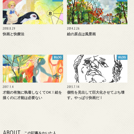
2018.8.29
2014.2.26
快画と快療法
絵の原点は風景画
BLOG
BLOG
2017.1.4
2015.7.14
才能の有無に執着しなくてOK！絵を
個性を見出して巨大化させてぶち壊
描くのに才能は必要ない
す。やっぱり快画だ！
ABOUT
この記事をかいた人