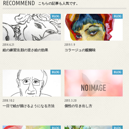
RECOMMEND
こちらの記事も人気です。
BLOG
BLOG
2014.6.21
2019.1.9
絵の練習法 顔の逆さ絵の効果
コラージュの醍醐味
BLOG
BLOG
2018.10.2
2015.3.20
一日で絵が描けるようになる方法
個性の引き出し方
BLOG
BLOG