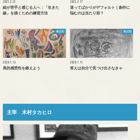
2025.2.25
2025.2.17
絵が苦手と感じる人へ：「生きた
迷ってばかりがデフォルト｜創作に
線」を描くための練習方法
悩むのは当たり前？
BLOG
BLOG
2020.1.16
2020.1.15
美的感受性を鍛えよう
答えは自分で見つけ出さなきゃ
主宰 木村タカヒロ