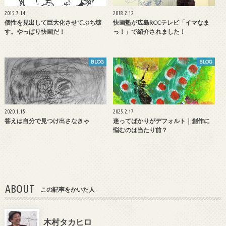
2015.7.14
2018.2.12
個性を見出して巨大化させてぶち壊
快画塾が広島RCCテレビ「イマなま
す。やっぱり快画だ！
っ！」で紹介されました！
BLOG
BLOG
2020.1.15
2025.2.17
答えは自分で見つけ出さなきゃ
迷ってばかりがデフォルト｜創作に
悩むのは当たり前？
ABOUT
この記事をかいた人
木村タカヒロ