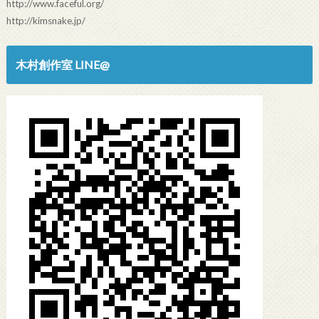
http://www.faceful.org/
http://kimsnake.jp/
木村創作室 LINE@