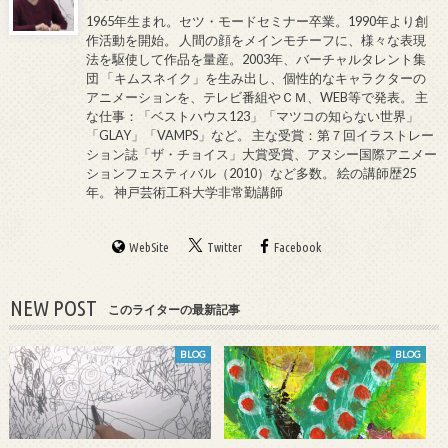
1965年生まれ。セツ・モードセミナー卒業。1990年より創
作活動を開始。 人間の顔をメインモチーフに、様々な表現
法を駆使して作品を量産。2003年、バーチャルタレント集
団 「キムスネイク」を生み出し、個性的なキャラクターの
アニメーションを、テレビ番組やＣＭ、WEB等で発表。 主
な仕事：「ベストハウス123」「マツコの知らない世界」
「GLAY」「VAMPS」など。 主な受賞：第７回イラストレー
ション誌「ザ・チョイス」大賞受賞、アヌシー国際アニメー
ションフェスティバル（2010）など多数。 絵の講師歴25
年。 神戸芸術工科大学非常勤講師
WebSite
Twitter
Facebook
NEW POST
このライターの最新記事
BLOG
BLOG