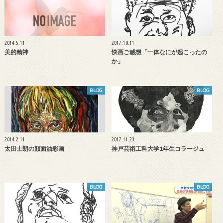
2014.5.11
2017.10.11
美的精神
快画ご感想「一体なにが起こったの
か」
BLOG
BLOG
2014.2.11
2017.11.23
太田士朗の顔面油彩画
神戸芸術工科大学1年生コラージュ
BLOG
BLOG