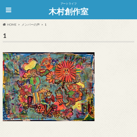
アートライフ
木村創作室
HOME
メンバーの声
1
1