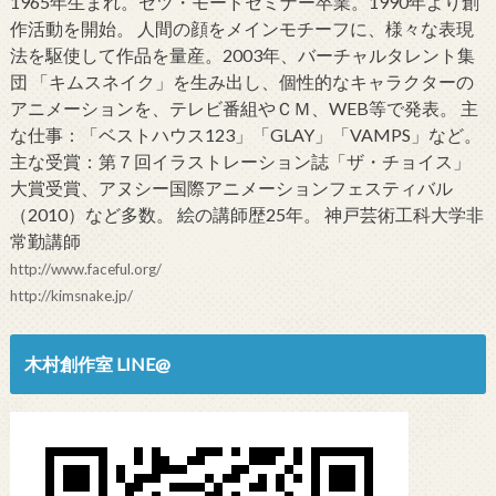
1965年生まれ。セツ・モードセミナー卒業。1990年より創
作活動を開始。 人間の顔をメインモチーフに、様々な表現
法を駆使して作品を量産。2003年、バーチャルタレント集
団 「キムスネイク」を生み出し、個性的なキャラクターの
アニメーションを、テレビ番組やＣＭ、WEB等で発表。 主
な仕事：「ベストハウス123」「GLAY」「VAMPS」など。
主な受賞：第７回イラストレーション誌「ザ・チョイス」
大賞受賞、アヌシー国際アニメーションフェスティバル
（2010）など多数。 絵の講師歴25年。 神戸芸術工科大学非
常勤講師
http://www.faceful.org/
http://kimsnake.jp/
木村創作室 LINE@