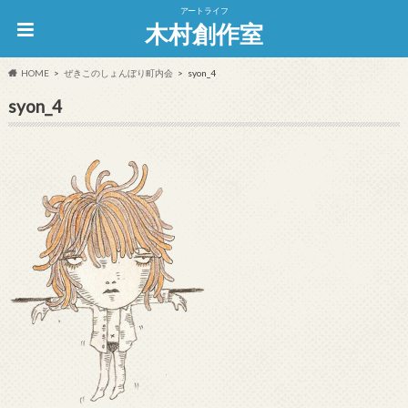
アートライフ
木村創作室
HOME
ぜきこのしょんぼり町内会
syon_4
syon_4