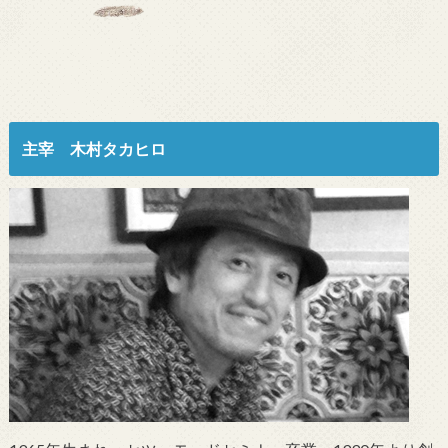
主宰 木村タカヒロ