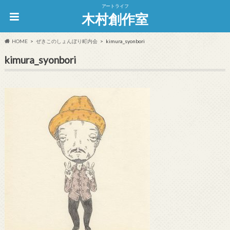
アートライフ
木村創作室
HOME
ぜきこのしょんぼり町内会
kimura_syonbori
kimura_syonbori