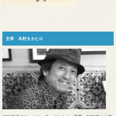
主宰 木村タカヒロ