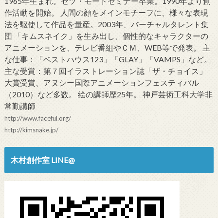
1965年生まれ。セツ・モードセミナー卒業。1990年より創
作活動を開始。 人間の顔をメインモチーフに、様々な表現
法を駆使して作品を量産。2003年、バーチャルタレント集
団 「キムスネイク」を生み出し、個性的なキャラクターの
アニメーションを、テレビ番組やＣＭ、WEB等で発表。 主
な仕事：「ベストハウス123」「GLAY」「VAMPS」など。
主な受賞：第７回イラストレーション誌「ザ・チョイス」
大賞受賞、アヌシー国際アニメーションフェスティバル
（2010）など多数。 絵の講師歴25年。 神戸芸術工科大学非
常勤講師
http://www.faceful.org/
http://kimsnake.jp/
木村創作室 LINE@