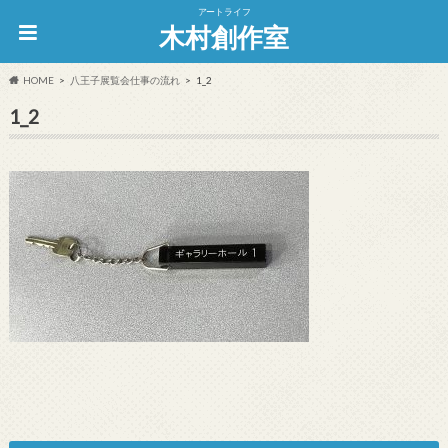
アートライフ
木村創作室
HOME
八王子展覧会仕事の流れ
1_2
1_2