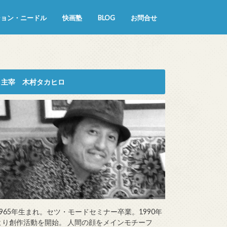
ション・ニードル
快画塾
BLOG
お問合せ
主宰 木村タカヒロ
1965年生まれ。セツ・モードセミナー卒業。1990年
より創作活動を開始。 人間の顔をメインモチーフ