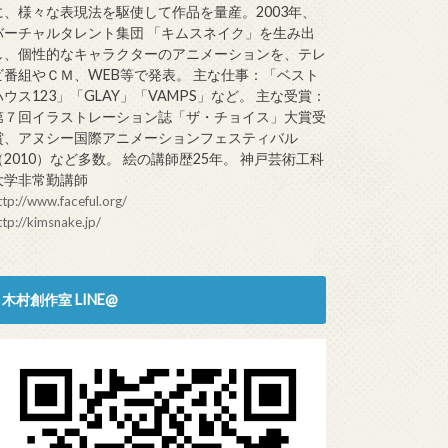
に、様々な表現法を駆使して作品を量産。2003年、
バーチャルタレント集団 「キムスネイク」を生み出
し、個性的なキャラクターのアニメーションを、テレ
ビ番組やＣＭ、WEB等で発表。 主な仕事：「ベスト
ハウス123」「GLAY」「VAMPS」など。 主な受賞：
第７回イラストレーション誌「ザ・チョイス」大賞受
賞、アヌシー国際アニメーションフェスティバル
（2010）など多数。 絵の講師歴25年。 神戸芸術工科
大学非常勤講師
ttp://www.faceful.org/
ttp://kimsnake.jp/
木村創作室 LINE@