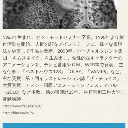
1965年生まれ。セツ・モードセミナー卒業。1990年より創
作活動を開始。 人間の顔をメインモチーフに、様々な表現
法を駆使して作品を量産。2003年、バーチャルタレント集
団 「キムスネイク」を生み出し、個性的なキャラクターの
アニメーションを、テレビ番組やＣＭ、WEB等で発表。 主
な仕事：「ベストハウス123」「GLAY」「VAMPS」など。
主な受賞：第７回イラストレーション誌「ザ・チョイス」
大賞受賞、アヌシー国際アニメーションフェスティバル
（2010）など多数。 絵の講師歴25年。 神戸芸術工科大学非
常勤講師
http://www.faceful.org/
http://kimsnake.jp/