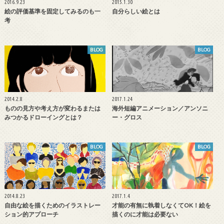
2016.9.23
2015.1.30
絵の評価基準を固定してみるのも一
自分らしい絵とは
考
BLOG
BLOG
2014.2.8
2017.1.24
ものの見方や考え方が変わるまたは
海外短編アニメーション／アンソニ
みつかるドローイングとは？
ー・グロス
BLOG
BLOG
2014.8.23
2017.1.4
自由な絵を描くためのイラストレー
才能の有無に執着しなくてOK！絵を
ション的アプローチ
描くのに才能は必要ない