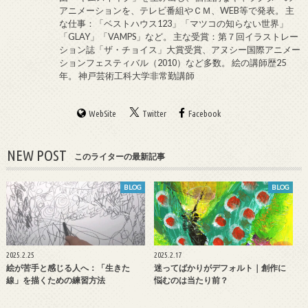
アニメーションを、テレビ番組やＣＭ、WEB等で発表。 主
な仕事：「ベストハウス123」「マツコの知らない世界」
「GLAY」「VAMPS」など。 主な受賞：第７回イラストレー
ション誌「ザ・チョイス」大賞受賞、アヌシー国際アニメー
ションフェスティバル（2010）など多数。 絵の講師歴25
年。 神戸芸術工科大学非常勤講師
WebSite
Twitter
Facebook
NEW POST
このライターの最新記事
BLOG
BLOG
2025.2.25
2025.2.17
絵が苦手と感じる人へ：「生きた
迷ってばかりがデフォルト｜創作に
線」を描くための練習方法
悩むのは当たり前？