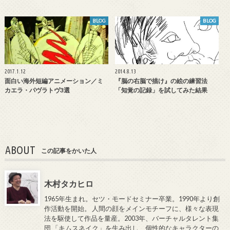
BLOG
BLOG
2017.1.12
2014.8.13
面白い海外短編アニメーション／ミ
『脳の右脳で描け』の絵の練習法
カエラ・パヴラトヴ3選
「知覚の記録」を試してみた結果
ABOUT
この記事をかいた人
木村タカヒロ
1965年生まれ。セツ・モードセミナー卒業。1990年より創
作活動を開始。 人間の顔をメインモチーフに、様々な表現
法を駆使して作品を量産。2003年、バーチャルタレント集
団 「キムスネイク」を生み出し、個性的なキャラクターの