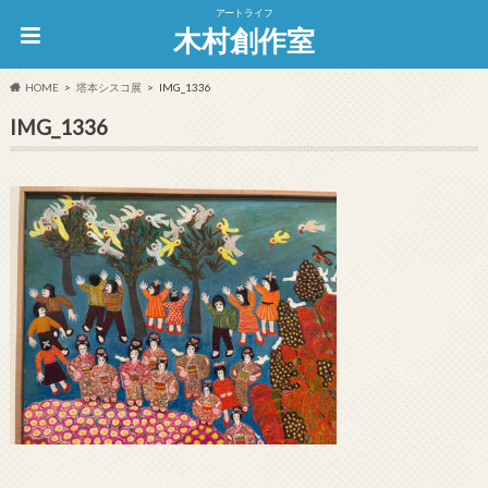
アートライフ
木村創作室
HOME
塔本シスコ展
IMG_1336
IMG_1336