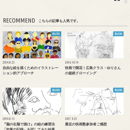
RECOMMEND
こちらの記事も人気です。
BLOG
BLOG
2014.8.23
2016.10.14
自由な絵を描くためのイラストレー
快画で開花！広島クラス・ゆりさん
ション的アプローチ
の超絶ドローイング
BLOG
BLOG
2014.8.13
2017.9.25
『脳の右脳で描け』の絵の練習法
最近の快画塾参加者ご感想
「知覚の記録」を試してみた結果