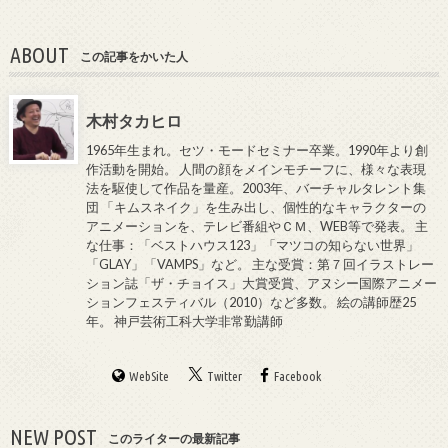
ABOUT
この記事をかいた人
木村タカヒロ
1965年生まれ。セツ・モードセミナー卒業。1990年より創
作活動を開始。 人間の顔をメインモチーフに、様々な表現
法を駆使して作品を量産。2003年、バーチャルタレント集
団 「キムスネイク」を生み出し、個性的なキャラクターの
アニメーションを、テレビ番組やＣＭ、WEB等で発表。 主
な仕事：「ベストハウス123」「マツコの知らない世界」
「GLAY」「VAMPS」など。 主な受賞：第７回イラストレー
ション誌「ザ・チョイス」大賞受賞、アヌシー国際アニメー
ションフェスティバル（2010）など多数。 絵の講師歴25
年。 神戸芸術工科大学非常勤講師
WebSite
Twitter
Facebook
NEW POST
このライターの最新記事