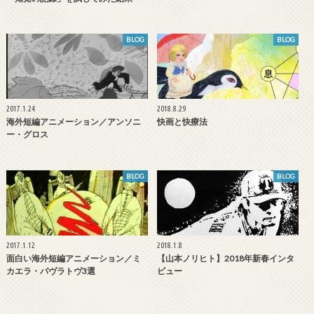
BLOG
BLOG
2017.1.24
2018.8.29
海外短編アニメーション／アンソニ
快画と快療法
ー・グロス
BLOG
BLOG
2017.1.12
2018.1.8
面白い海外短編アニメーション／ミ
【山本ノリヒト】2018年新春インタ
カエラ・パヴラトヴ3選
ビュー