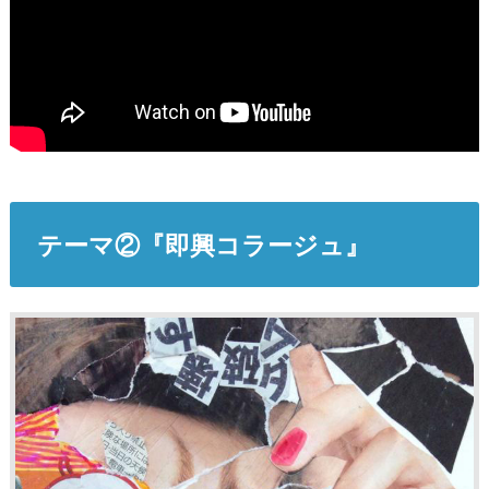
テーマ②『即興コラージュ』