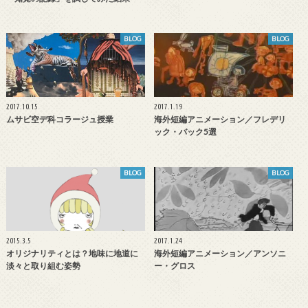
BLOG
BLOG
2017.10.15
2017.1.19
ムサビ空デ科コラージュ授業
海外短編アニメーション／フレデリ
ック・バック5選
BLOG
BLOG
2015.3.5
2017.1.24
オリジナリティとは？地味に地道に
海外短編アニメーション／アンソニ
淡々と取り組む姿勢
ー・グロス