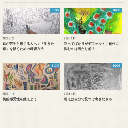
BLOG
BLOG
2025.2.25
2025.2.17
絵が苦手と感じる人へ：「生きた
迷ってばかりがデフォルト｜創作に
線」を描くための練習方法
悩むのは当たり前？
BLOG
BLOG
2020.1.16
2020.1.15
美的感受性を鍛えよう
答えは自分で見つけ出さなきゃ