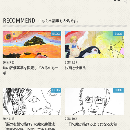
RECOMMEND
こちらの記事も人気です。
BLOG
BLOG
2016.9.23
2018.8.29
絵の評価基準を固定してみるのも一
快画と快療法
考
BLOG
BLOG
2014.8.13
2018.10.2
『脳の右脳で描け』の絵の練習法
一日で絵が描けるようになる方法
「知覚の記録」を試してみた結果