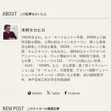
ABOUT
この記事をかいた人
木村タカヒロ
1965年生まれ。セツ・モードセミナー卒業。1990年より創
作活動を開始。 人間の顔をメインモチーフに、様々な表現
法を駆使して作品を量産。2003年、バーチャルタレント集
団 「キムスネイク」を生み出し、個性的なキャラクターの
アニメーションを、テレビ番組やＣＭ、WEB等で発表。 主
な仕事：「ベストハウス123」「マツコの知らない世界」
「GLAY」「VAMPS」など。 主な受賞：第７回イラストレー
ション誌「ザ・チョイス」大賞受賞、アヌシー国際アニメー
ションフェスティバル（2010）など多数。 絵の講師歴25
年。 神戸芸術工科大学非常勤講師
WebSite
Twitter
Facebook
NEW POST
このライターの最新記事