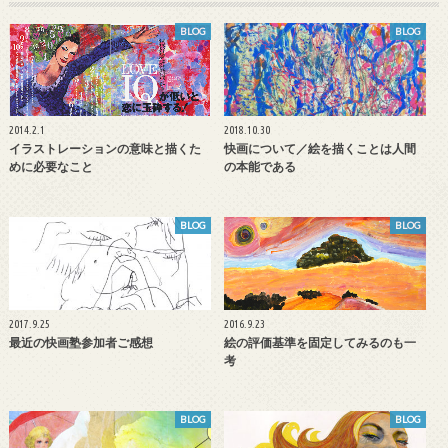
BLOG
BLOG
2014.2.1
2018.10.30
イラストレーションの意味と描くた
快画について／絵を描くことは人間
めに必要なこと
の本能である
BLOG
BLOG
2017.9.25
2016.9.23
最近の快画塾参加者ご感想
絵の評価基準を固定してみるのも一
考
BLOG
BLOG