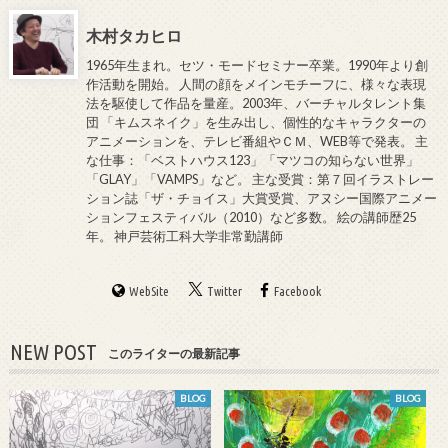
木村タカヒロ
1965年生まれ。セツ・モードセミナー卒業。1990年より創
作活動を開始。 人間の顔をメインモチーフに、様々な表現
法を駆使して作品を量産。2003年、バーチャルタレント集
団 「キムスネイク」を生み出し、個性的なキャラクターの
アニメーションを、テレビ番組やＣＭ、WEB等で発表。 主
な仕事：「ベストハウス123」「マツコの知らない世界」
「GLAY」「VAMPS」など。 主な受賞：第７回イラストレー
ション誌「ザ・チョイス」大賞受賞、アヌシー国際アニメー
ションフェスティバル（2010）など多数。 絵の講師歴25
年。 神戸芸術工科大学非常勤講師
WebSite
Twitter
Facebook
NEW POST
このライターの最新記事
BLOG
BLOG