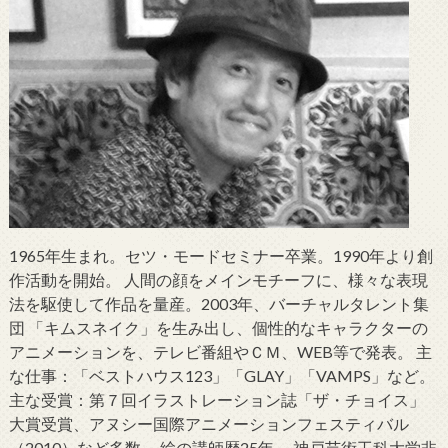
1965年生まれ。セツ・モードセミナー卒業。1990年より創
作活動を開始。 人間の顔をメインモチーフに、様々な表現
法を駆使して作品を量産。2003年、バーチャルタレント集
団 「キムスネイク」を生み出し、個性的なキャラクターの
アニメーションを、テレビ番組やＣＭ、WEB等で発表。 主
な仕事：「ベストハウス123」「GLAY」「VAMPS」など。
主な受賞：第７回イラストレーション誌「ザ・チョイス」
大賞受賞、アヌシー国際アニメーションフェスティバル
（2010）など多数。 絵の講師歴25年。 神戸芸術工科大学非