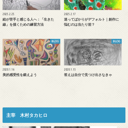
2025.2.25
2025.2.17
絵が苦手と感じる人へ：「生きた
迷ってばかりがデフォルト｜創作に
線」を描くための練習方法
悩むのは当たり前？
BLOG
BLOG
2020.1.16
2020.1.15
美的感受性を鍛えよう
答えは自分で見つけ出さなきゃ
主宰 木村タカヒロ