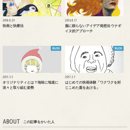
2018.8.29
2016.8.17
快画と快療法
脳に頼らないアイデア発想法 ウナギ
イヌ的アプローチ
BLOG
BLOG
2015.3.5
2017.2.7
オリジナリティとは？地味に地道に
はじめての快画体験「ワクワクを封
淡々と取り組む姿勢
じこめた蓋をあける」
ABOUT
この記事をかいた人