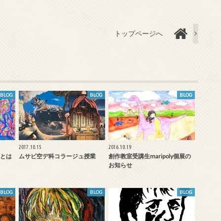
トップページへ
BLOG
BLOG
BLOG
2017.10.15
2016.10.19
とは
ムサビ空デ科コラージュ授業
創作教室受講生maripoly個展の
お知らせ
BLOG
BLOG
BLOG