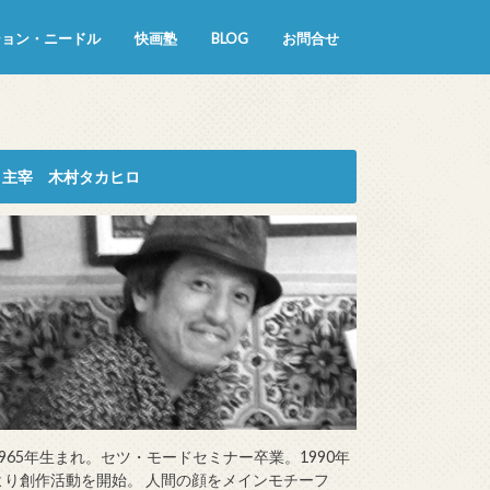
ション・ニードル
快画塾
BLOG
お問合せ
主宰 木村タカヒロ
1965年生まれ。セツ・モードセミナー卒業。1990年
より創作活動を開始。 人間の顔をメインモチーフ