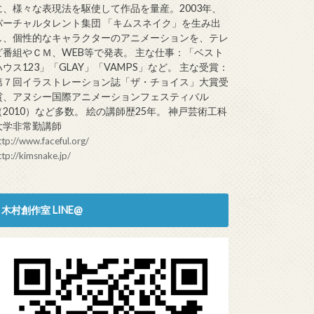
に、様々な表現法を駆使して作品を量産。2003年、
バーチャルタレント集団 「キムスネイク」を生み出
し、個性的なキャラクターのアニメーションを、テレ
ビ番組やＣＭ、WEB等で発表。 主な仕事：「ベスト
ハウス123」「GLAY」「VAMPS」など。 主な受賞：
第７回イラストレーション誌「ザ・チョイス」大賞受
賞、アヌシー国際アニメーションフェスティバル
（2010）など多数。 絵の講師歴25年。 神戸芸術工科
大学非常勤講師
ttp://www.faceful.org/
ttp://kimsnake.jp/
木村創作室 LINE@