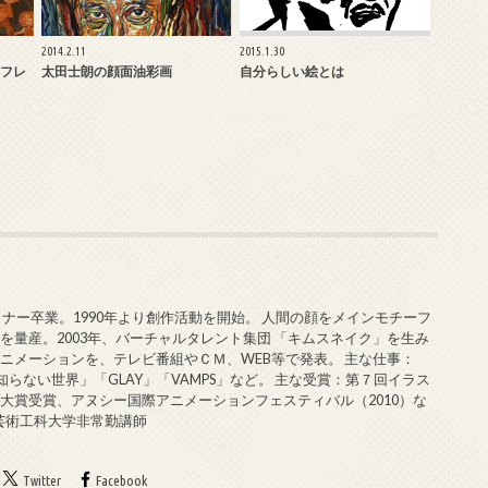
2014.2.11
2015.1.30
フレ
太田士朗の顔面油彩画
自分らしい絵とは
ミナー卒業。1990年より創作活動を開始。 人間の顔をメインモチーフ
を量産。2003年、バーチャルタレント集団 「キムスネイク」を生み
ニメーションを、テレビ番組やＣＭ、WEB等で発表。 主な仕事：
知らない世界」「GLAY」「VAMPS」など。 主な受賞：第７回イラス
大賞受賞、アヌシー国際アニメーションフェスティバル（2010）な
戸芸術工科大学非常勤講師
Twitter
Facebook