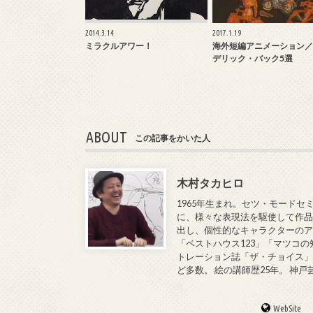
2014.3.14
2017.1.19
ミラクルアワー！
海外短編アニメーション／
デリック・バック5選
ABOUT
この記事をかいた人
木村タカヒロ
1965年生まれ。セツ・モードセ
に、様々な表現法を駆使して作品
出し、個性的なキャラクターのア
「ベストハウス123」「マツコの
トレーション誌「ザ・チョイス」
ど多数。 絵の講師歴25年。 神
WebSite