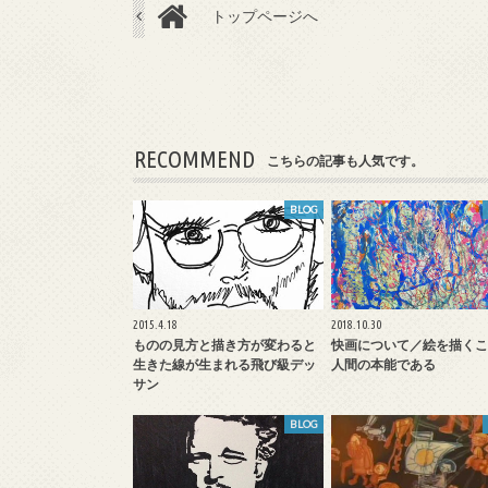
トップページへ
RECOMMEND
こちらの記事も人気です。
BLOG
2015.4.18
2018.10.30
ものの見方と描き方が変わると
快画について／絵を描くこ
生きた線が生まれる飛び級デッ
人間の本能である
サン
BLOG