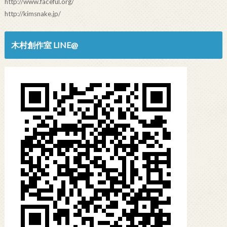
http://www.faceful.org/
http://kimsnake.jp/
木村創作室 LINE@