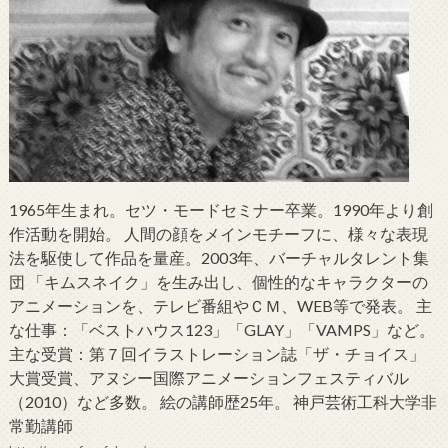
1965年生まれ。セツ・モードセミナー卒業。1990年より創
作活動を開始。 人間の顔をメインモチーフに、様々な表現
法を駆使して作品を量産。2003年、バーチャルタレント集
団 「キムスネイク」を生み出し、個性的なキャラクターの
アニメーションを、テレビ番組やＣＭ、WEB等で発表。 主
な仕事：「ベストハウス123」「GLAY」「VAMPS」など。
主な受賞：第７回イラストレーション誌「ザ・チョイス」
大賞受賞、アヌシー国際アニメーションフェスティバル
（2010）など多数。 絵の講師歴25年。 神戸芸術工科大学非
常勤講師