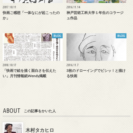
2017.10.11
2016.11.14
快画ご感想「一体なにが起こったの
神戸芸術工科大学１年生のコラージ
か」
ュ作品
BLOG
BLOG
2018.10.17
2016.11.7
「快画で絵を描く面白さを伝えた
3枚のドローイングでビシッ！と描け
い」月刊情報紙Wendy掲載
る快画
ABOUT
この記事をかいた人
木村タカヒロ