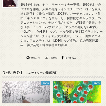
1965年生まれ。セツ・モードセミナー卒業。1990年より創
作活動を開始。 人間の顔をメインモチーフに、様々な表現
法を駆使して作品を量産。2003年、バーチャルタレント集
団 「キムスネイク」を生み出し、個性的なキャラクターの
アニメーションを、テレビ番組やＣＭ、WEB等で発表。 主
な仕事：「ベストハウス123」「マツコの知らない世界」
「GLAY」「VAMPS」など。 主な受賞：第７回イラストレー
ション誌「ザ・チョイス」大賞受賞、アヌシー国際アニメー
ションフェスティバル（2010）など多数。 絵の講師歴25
年。 神戸芸術工科大学非常勤講師
WebSite
Twitter
Facebook
NEW POST
このライターの最新記事
BLOG
BLOG