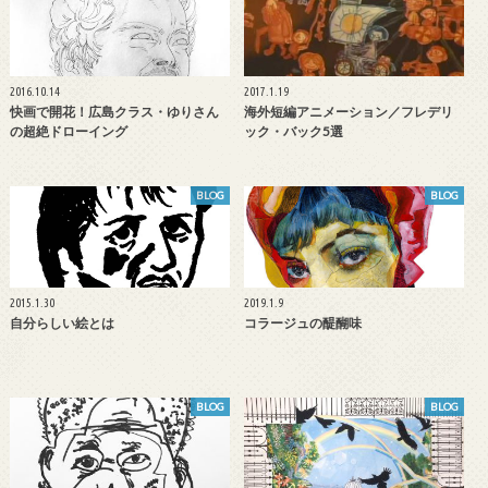
2016.10.14
2017.1.19
快画で開花！広島クラス・ゆりさん
海外短編アニメーション／フレデリ
の超絶ドローイング
ック・バック5選
BLOG
BLOG
2015.1.30
2019.1.9
自分らしい絵とは
コラージュの醍醐味
BLOG
BLOG