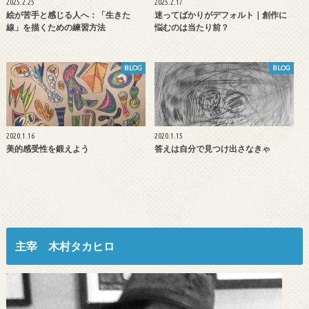
2025.2.25
2025.2.17
絵が苦手と感じる人へ：「生きた
迷ってばかりがデフォルト｜創作に
線」を描くための練習方法
悩むのは当たり前？
BLOG
BLOG
2020.1.16
2020.1.15
美的感受性を鍛えよう
答えは自分で見つけ出さなきゃ
主宰 木村タカヒロ