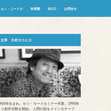
ション・ニードル
快画塾
BLOG
お問合せ
主宰 木村タカヒロ
1965年生まれ。セツ・モードセミナー卒業。1990年
より創作活動を開始。 人間の顔をメインモチーフ