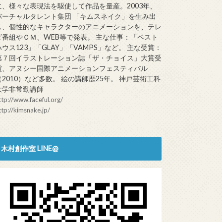
に、様々な表現法を駆使して作品を量産。2003年、
バーチャルタレント集団 「キムスネイク」を生み出
し、個性的なキャラクターのアニメーションを、テレ
ビ番組やＣＭ、WEB等で発表。 主な仕事：「ベスト
ハウス123」「GLAY」「VAMPS」など。 主な受賞：
第７回イラストレーション誌「ザ・チョイス」大賞受
賞、アヌシー国際アニメーションフェスティバル
（2010）など多数。 絵の講師歴25年。 神戸芸術工科
大学非常勤講師
ttp://www.faceful.org/
ttp://kimsnake.jp/
木村創作室 LINE@