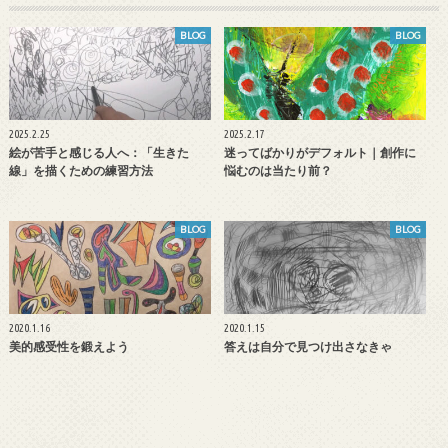
BLOG
BLOG
2025.2.25
2025.2.17
絵が苦手と感じる人へ：「生きた
迷ってばかりがデフォルト｜創作に
線」を描くための練習方法
悩むのは当たり前？
BLOG
BLOG
2020.1.16
2020.1.15
美的感受性を鍛えよう
答えは自分で見つけ出さなきゃ