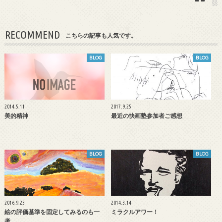
RECOMMEND
こちらの記事も人気です。
BLOG
BLOG
2014.5.11
2017.9.25
美的精神
最近の快画塾参加者ご感想
BLOG
BLOG
2016.9.23
2014.3.14
絵の評価基準を固定してみるのも一
ミラクルアワー！
考