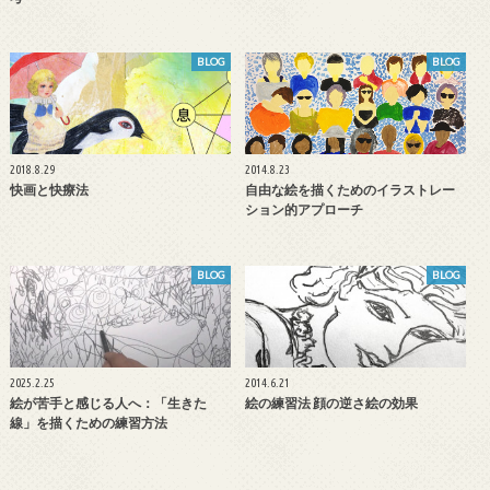
BLOG
BLOG
2018.8.29
2014.8.23
快画と快療法
自由な絵を描くためのイラストレー
ション的アプローチ
BLOG
BLOG
2025.2.25
2014.6.21
絵が苦手と感じる人へ：「生きた
絵の練習法 顔の逆さ絵の効果
線」を描くための練習方法