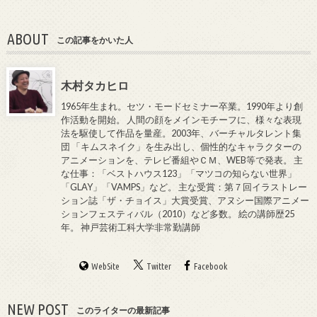
ABOUT
この記事をかいた人
木村タカヒロ
1965年生まれ。セツ・モードセミナー卒業。1990年より創
作活動を開始。 人間の顔をメインモチーフに、様々な表現
法を駆使して作品を量産。2003年、バーチャルタレント集
団 「キムスネイク」を生み出し、個性的なキャラクターの
アニメーションを、テレビ番組やＣＭ、WEB等で発表。 主
な仕事：「ベストハウス123」「マツコの知らない世界」
「GLAY」「VAMPS」など。 主な受賞：第７回イラストレー
ション誌「ザ・チョイス」大賞受賞、アヌシー国際アニメー
ションフェスティバル（2010）など多数。 絵の講師歴25
年。 神戸芸術工科大学非常勤講師
WebSite
Twitter
Facebook
NEW POST
このライターの最新記事