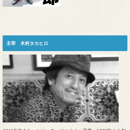
主宰 木村タカヒロ