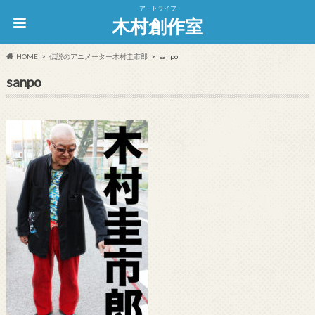
アートライフ
木村創作室
HOME
伝説のアニメーター木村圭市郎
sanpo
sanpo