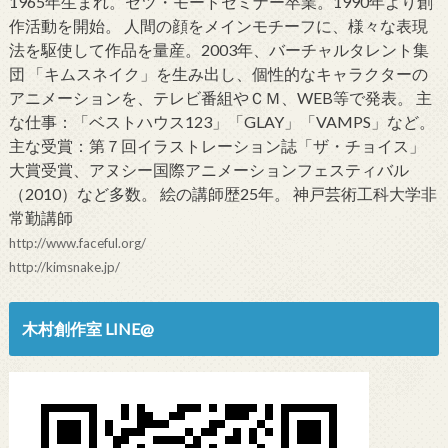
1965年生まれ。セツ・モードセミナー卒業。1990年より創
作活動を開始。 人間の顔をメインモチーフに、様々な表現
法を駆使して作品を量産。2003年、バーチャルタレント集
団 「キムスネイク」を生み出し、個性的なキャラクターの
アニメーションを、テレビ番組やＣＭ、WEB等で発表。 主
な仕事：「ベストハウス123」「GLAY」「VAMPS」など。
主な受賞：第７回イラストレーション誌「ザ・チョイス」
大賞受賞、アヌシー国際アニメーションフェスティバル
（2010）など多数。 絵の講師歴25年。 神戸芸術工科大学非
常勤講師
http://www.faceful.org/
http://kimsnake.jp/
木村創作室 LINE@