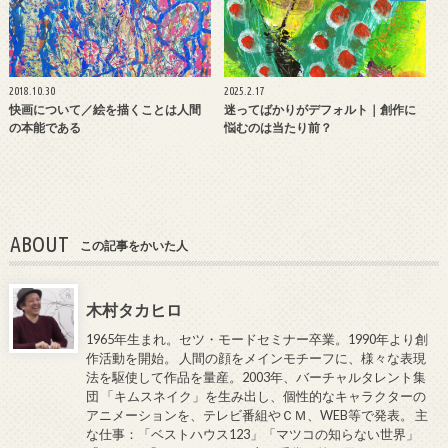
2018.10.30
2025.2.17
快画について／絵を描くことは人間
迷ってばかりがデフォルト｜創作に
の本能である
悩むのは当たり前？
ABOUT
この記事をかいた人
木村タカヒロ
1965年生まれ。セツ・モードセミナー卒業。1990年より創
作活動を開始。 人間の顔をメインモチーフに、様々な表現
法を駆使して作品を量産。2003年、バーチャルタレント集
団 「キムスネイク」を生み出し、個性的なキャラクターの
アニメーションを、テレビ番組やＣＭ、WEB等で発表。 主
な仕事：「ベストハウス123」「マツコの知らない世界」