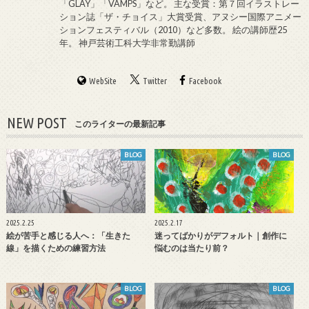
「GLAY」「VAMPS」など。 主な受賞：第７回イラストレー
ション誌「ザ・チョイス」大賞受賞、アヌシー国際アニメー
ションフェスティバル（2010）など多数。 絵の講師歴25
年。 神戸芸術工科大学非常勤講師
WebSite
Twitter
Facebook
NEW POST
このライターの最新記事
BLOG
BLOG
2025.2.25
2025.2.17
絵が苦手と感じる人へ：「生きた
迷ってばかりがデフォルト｜創作に
線」を描くための練習方法
悩むのは当たり前？
BLOG
BLOG