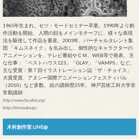
1965年生まれ。セツ・モードセミナー卒業。1990年より創
作活動を開始。 人間の顔をメインモチーフに、様々な表現
法を駆使して作品を量産。2003年、バーチャルタレント集
団 「キムスネイク」を生み出し、個性的なキャラクターの
アニメーションを、テレビ番組やＣＭ、WEB等で発表。 主
な仕事：「ベストハウス123」「GLAY」「VAMPS」など。
主な受賞：第７回イラストレーション誌「ザ・チョイス」
大賞受賞、アヌシー国際アニメーションフェスティバル
（2010）など多数。 絵の講師歴25年。 神戸芸術工科大学非
常勤講師
http://www.faceful.org/
http://kimsnake.jp/
木村創作室 LINE@