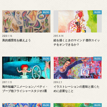
BLOG
BLOG
2020.1.16
2015.4.14
美的感受性を鍛えよう
絵を描くときのマインド 傑作スイッ
チをオンできるか？
BLOG
BLOG
2017.1.15
2014.2.1
海外短編アニメーション／ベティ・
イラストレーションの意味と描くた
ブーブ他フライシャースタジオ2選
めに必要なこと
BLOG
BLOG