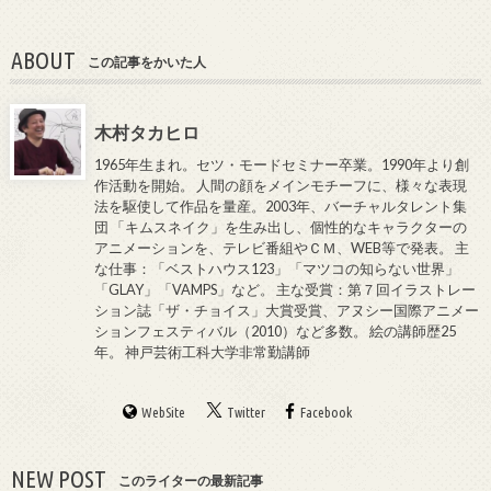
ABOUT
この記事をかいた人
木村タカヒロ
1965年生まれ。セツ・モードセミナー卒業。1990年より創
作活動を開始。 人間の顔をメインモチーフに、様々な表現
法を駆使して作品を量産。2003年、バーチャルタレント集
団 「キムスネイク」を生み出し、個性的なキャラクターの
アニメーションを、テレビ番組やＣＭ、WEB等で発表。 主
な仕事：「ベストハウス123」「マツコの知らない世界」
「GLAY」「VAMPS」など。 主な受賞：第７回イラストレー
ション誌「ザ・チョイス」大賞受賞、アヌシー国際アニメー
ションフェスティバル（2010）など多数。 絵の講師歴25
年。 神戸芸術工科大学非常勤講師
WebSite
Twitter
Facebook
NEW POST
このライターの最新記事