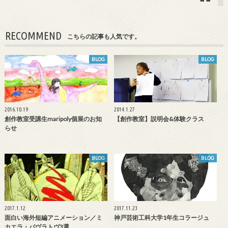
RECOMMEND
こちらの記事も人気です。
BLOG
BLOG
2016.10.19
2014.1.27
創作教室受講生maripoly個展のお知
【創作教室】説明会&体験クラス
らせ
BLOG
BLOG
2017.1.12
2017.11.23
面白い海外短編アニメーション／ミ
神戸芸術工科大学1年生コラージュ
カエラ・パヴラトヴ3選