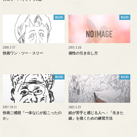
BLOG
BLOG
2018.3.17
2015.3.20
快画ワン・ツー・スリー
個性の引き出し方
BLOG
BLOG
2017.10.11
2025.2.25
快画ご感想「一体なにが起こったの
絵が苦手と感じる人へ：「生きた
か」
線」を描くための練習方法