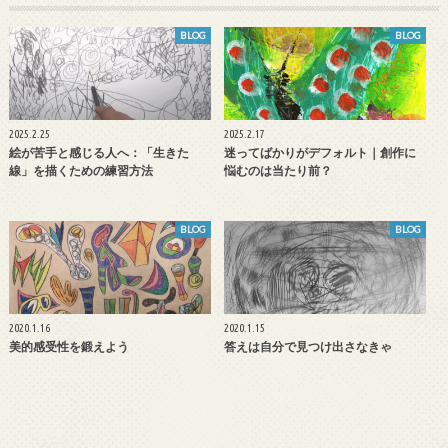
BLOG
BLOG
2025.2.25
2025.2.17
絵が苦手と感じる人へ：「生きた
迷ってばかりがデフォルト｜創作に
線」を描くための練習方法
悩むのは当たり前？
BLOG
BLOG
2020.1.16
2020.1.15
美的感受性を鍛えよう
答えは自分で見つけ出さなきゃ