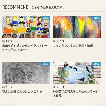
RECOMMEND
こちらの記事も人気です。
BLOG
BLOG
2014.8.23
2016.12.24
自由な絵を描くためのイラストレー
マインドフルネスと瞑想と快画
ション的アプローチ
BLOG
BLOG
2020.1.15
2016.11.14
答えは自分で見つけ出さなきゃ
神戸芸術工科大学１年生のコラージ
ュ作品