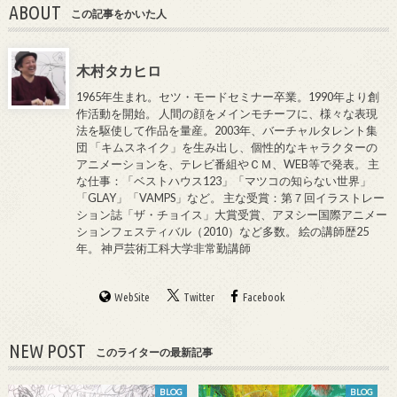
ABOUT
この記事をかいた人
木村タカヒロ
1965年生まれ。セツ・モードセミナー卒業。1990年より創
作活動を開始。 人間の顔をメインモチーフに、様々な表現
法を駆使して作品を量産。2003年、バーチャルタレント集
団 「キムスネイク」を生み出し、個性的なキャラクターの
アニメーションを、テレビ番組やＣＭ、WEB等で発表。 主
な仕事：「ベストハウス123」「マツコの知らない世界」
「GLAY」「VAMPS」など。 主な受賞：第７回イラストレー
ション誌「ザ・チョイス」大賞受賞、アヌシー国際アニメー
ションフェスティバル（2010）など多数。 絵の講師歴25
年。 神戸芸術工科大学非常勤講師
WebSite
Twitter
Facebook
NEW POST
このライターの最新記事
BLOG
BLOG