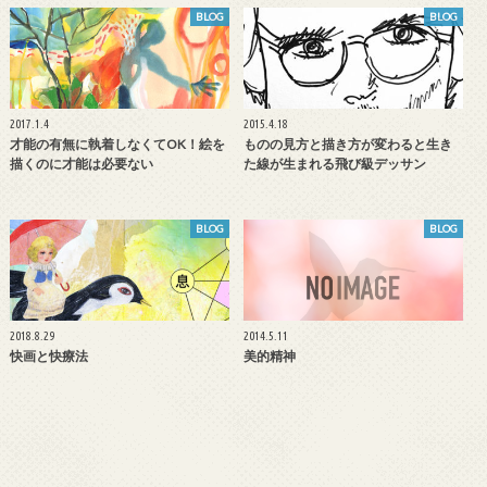
BLOG
BLOG
2017.1.4
2015.4.18
才能の有無に執着しなくてOK！絵を
ものの見方と描き方が変わると生き
描くのに才能は必要ない
た線が生まれる飛び級デッサン
BLOG
BLOG
2018.8.29
2014.5.11
快画と快療法
美的精神