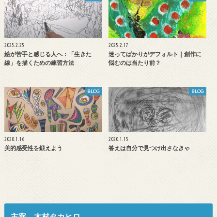
2025.2.25
2025.2.17
絵が苦手と感じる人へ：「生きた
迷ってばかりがデフォルト｜創作に
線」を描くための練習方法
悩むのは当たり前？
BLOG
BLOG
2020.1.16
2020.1.15
美的感受性を鍛えよう
答えは自分で見つけ出さなきゃ
主宰 木村タカヒロ