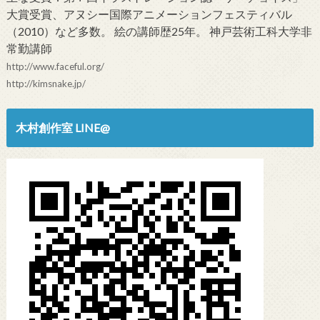
大賞受賞、アヌシー国際アニメーションフェスティバル
（2010）など多数。 絵の講師歴25年。 神戸芸術工科大学非
常勤講師
http://www.faceful.org/
http://kimsnake.jp/
木村創作室 LINE@